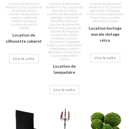
Location de décoration
Location de décoration
Location de décoration
Année 60 à 90
,
Location de
Année 60 à 90
,
Location de
Année 60 à 90
,
Location
décoration casino
,
décoration cinéma
,
décoration Campagne
Location de décoration
Location de décoration de
Forêt
,
Location décoration
cinéma
,
Location de
mariage
,
Location de
France Paris
,
Location
mobilier lumineux
,
décoration militaire
,
décoration Gatsby
Location décoration
Location de décoration
Gatsby
Noël et hiver
,
Location de
Location horloge
matériel de réception
,
murale vintage
Location de
Location de mobilier
lumineux
,
Location
rétro
silhouette cabaret
décoration Campagne
Forêt
,
Location décoration
d'halloween
,
Location
décoration France Paris
,
Location décoration
Lire la suite
Lire la suite
Gatsby
Location de
lampadaire
Lire la suite