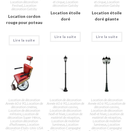
Location décoration
et cirque
,
Location
et cirque
,
Location
Festival
,
Location
décoration Gatsby
décoration Gatsby
décoration Gatsby
Location étoile
Location étoile
Location cordon
doré
doré géante
rouge pour poteau
Lire la suite
Lire la suite
Lire la suite
Location de décoration
Location de décoration
Location de décoration
Année 60 à 90
,
Location de
Année 60 à 90
,
Location de
Année 60 à 90
,
Location de
décoration cinéma
,
décoration casino
,
décoration casino
,
Location de décoration
Location de décoration
Location de décoration
militaire
,
Location de
Noël et hiver
,
Location de
Noël et hiver
,
Location de
décoration Super-Héros
,
matériel de réception
,
matériel de réception
,
Location décoration
Location de mobilier
Location de mobilier
d'halloween
,
Location
lumineux
,
Location
lumineux
,
Location
décoration Etats-Unis USA
décoration Campagne
décoration Campagne