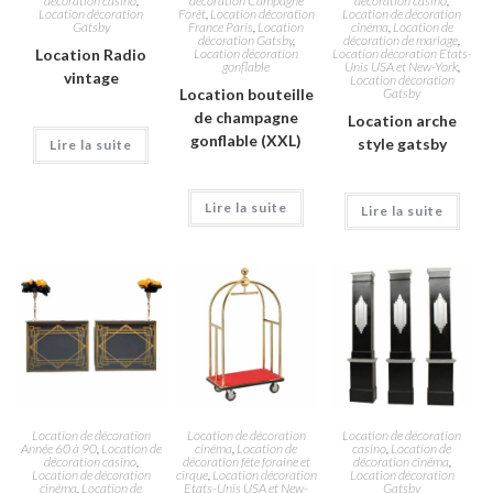
décoration casino
,
décoration Campagne
décoration casino
,
Location décoration
Forêt
,
Location décoration
Location de décoration
Gatsby
France Paris
,
Location
cinéma
,
Location de
décoration Gatsby
,
décoration de mariage
,
Location Radio
Location décoration
Location décoration Etats-
gonflable
Unis USA et New-York
,
vintage
Location décoration
Location bouteille
Gatsby
de champagne
Location arche
gonflable (XXL)
style gatsby
Lire la suite
Lire la suite
Lire la suite
Location de décoration
Location de décoration
Location de décoration
Année 60 à 90
,
Location de
cinéma
,
Location de
casino
,
Location de
décoration casino
,
décoration fête foraine et
décoration cinéma
,
Location de décoration
cirque
,
Location décoration
Location décoration
cinéma
,
Location de
Etats-Unis USA et New-
Gatsby