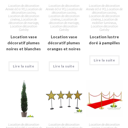
Location de décoration
Location de décoration
Location de décoration
Année 60 à 90
,
Location de
Année 60 à 90
,
Location de
Année 60 à 90
,
Location de
décoration casino
,
décoration casino
,
décoration casino
,
Location de décoration
Location de décoration
Location de décoration
cinéma
,
Location de
cinéma
,
Location de
cinéma
,
Location de
décoration de mariage
,
décoration de mariage
,
mobilier lumineux
,
Location décoration
Location décoration
Location décoration
Gatsby
Gatsby
Gatsby
Location vase
Location vase
Location lustre
décoratif plumes
décoratif plumes
doré à pampilles
noires et blanches
oranges et noires
Lire la suite
Lire la suite
Lire la suite
Location de décoration
Location de décoration
Location de décoration
Année 60 à 90
,
Location de
Année 60 à 90
,
Location de
casino
,
Location de