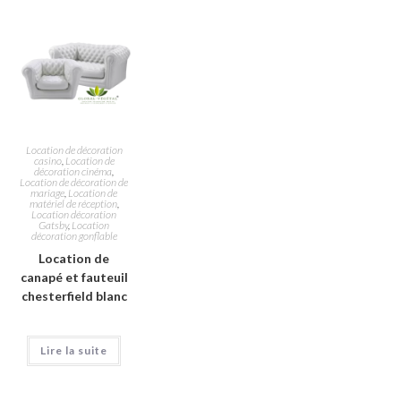
Location de décoration
casino
,
Location de
décoration cinéma
,
Location de décoration de
mariage
,
Location de
matériel de réception
,
Location décoration
Gatsby
,
Location
décoration gonflable
Location de
canapé et fauteuil
chesterfield blanc
Lire la suite