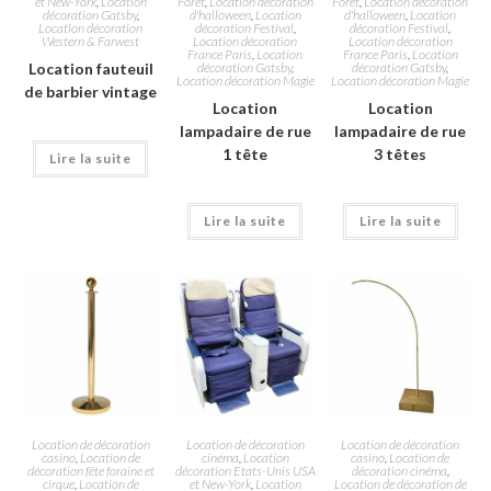
et New-York
,
Location
Forêt
,
Location décoration
Forêt
,
Location décoration
décoration Gatsby
,
d'halloween
,
Location
d'halloween
,
Location
Location décoration
décoration Festival
,
décoration Festival
,
Western & Farwest
Location décoration
Location décoration
France Paris
,
Location
France Paris
,
Location
Location fauteuil
décoration Gatsby
,
décoration Gatsby
,
Location décoration Magie
Location décoration Magie
de barbier vintage
Location
Location
lampadaire de rue
lampadaire de rue
1 tête
3 têtes
Lire la suite
Lire la suite
Lire la suite
Location de décoration
Location de décoration
Location de décoration
casino
,
Location de
cinéma
,
Location
casino
,
Location de
décoration fête foraine et
décoration Etats-Unis USA
décoration cinéma
,
cirque
,
Location de
et New-York
,
Location
Location de décoration de