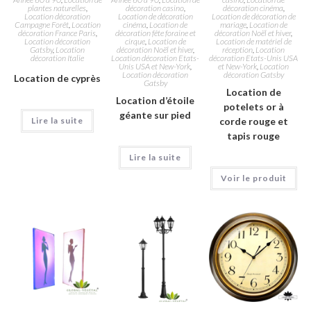
plantes naturelles
,
décoration casino
,
décoration cinéma
,
Location décoration
Location de décoration
Location de décoration de
Campagne Forêt
,
Location
cinéma
,
Location de
mariage
,
Location de
décoration France Paris
,
décoration fête foraine et
décoration Noël et hiver
,
Location décoration
cirque
,
Location de
Location de matériel de
Gatsby
,
Location
décoration Noël et hiver
,
réception
,
Location
décoration Italie
Location décoration Etats-
décoration Etats-Unis USA
Unis USA et New-York
,
et New-York
,
Location
Location décoration
décoration Gatsby
Location de cyprès
Gatsby
Location de
Location d’étoile
potelets or à
géante sur pied
Lire la suite
corde rouge et
tapis rouge
Lire la suite
Voir le produit