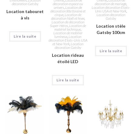
d'halloween
,
Location
cinéma
,
Location de
cinéma
,
Location de
décoration Gatsby
décoration espace ou
décoration de mariage
,
univers
,
Location de
Location décoration Etats-
Location tabouret
décoration fête foraine et
Unis USA et New-York
,
cirque
,
Location de
Location décoration
à vis
décoration Noël et hiver
,
Gatsby
Location de décoration
Super-Héros
,
Location de
Location stèle
matériel technique
,
Gatsby 100cm
Location de mobilier
Lire la suite
lumineux
,
Location
décoration Etats-Unis USA
et New-York
,
Location
décoration Gatsby
Lire la suite
Location rideau
étoilé LED
Lire la suite