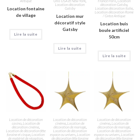
Antique
Unis USA et New-York
,
France Paris
,
Location
Location décoration
décoration Gatsby
,
Location fontaine
Gatsby
Location décoration Italie
,
Location décoration Rome
de village
Location mur
/ Grèce Antique
décoratif style
Location buis
Gatsby
boule artificiel
Lire la suite
50cm
Lire la suite
Lire la suite
Location de décoration
Location de décoration
Location de décoration
casino
,
Location de
cinéma
,
Location de
cinéma
,
Location de
décoration cinéma
,
décoration de mariage
,
décoration de mariage
,
Location de décoration fête
Location de décoration
Location de décoration
foraine et cirque
,
Location
espace ou univers
,
Location
espace ou univers
,
Location
de matériel de réception
,
de décoration fête foraine
de décoration fête foraine