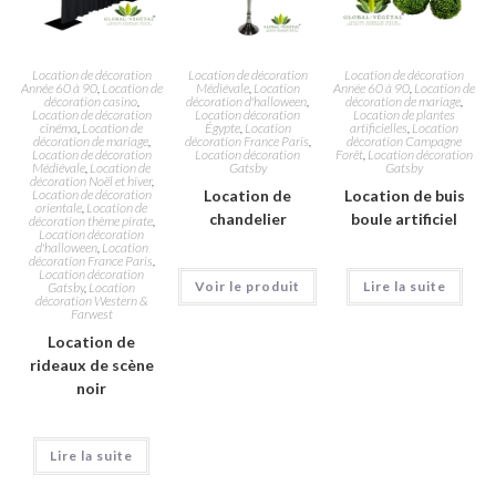
Location de décoration
Location de décoration
Location de décoration
Année 60 à 90
,
Location de
Médiévale
,
Location
Année 60 à 90
,
Location de
décoration casino
,
décoration d'halloween
,
décoration de mariage
,
Location de décoration
Location décoration
Location de plantes
cinéma
,
Location de
Égypte
,
Location
artificielles
,
Location
décoration de mariage
,
décoration France Paris
,
décoration Campagne
Location de décoration
Location décoration
Forêt
,
Location décoration
Médiévale
,
Location de
Gatsby
Gatsby
décoration Noël et hiver
,
Location de décoration
Location de
Location de buis
orientale
,
Location de
chandelier
boule artificiel
décoration thème pirate
,
Location décoration
d'halloween
,
Location
décoration France Paris
,
Location décoration
Voir le produit
Lire la suite
Gatsby
,
Location
décoration Western &
Farwest
Location de
rideaux de scène
noir
Lire la suite