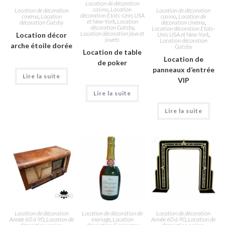
Location de décoration
casino
,
Location
Location de décoration
Location de décoration
décoration Etats-Unis USA
cinéma
,
Location
casino
,
Location de
et New-York
,
Location
décoration Gatsby
décoration cinéma
,
décoration Gatsby
,
Location décoration Etats-
Location décoration jeux et
Location décor
Unis USA et New-York
,
jouets
Location décoration
arche étoile dorée
Gatsby
Location de table
Location de
de poker
panneaux d’entrée
Lire la suite
VIP
Lire la suite
Lire la suite
Location de décoration
Location de décoration de
Location de décoration
Année 60 à 90
,
Location de
mariage
,
Location
Année 60 à 90
,
Location de