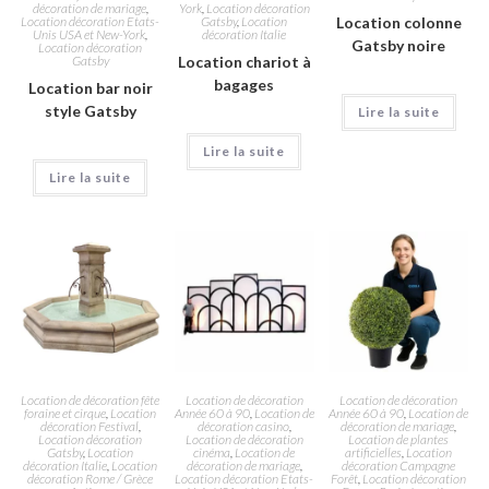
décoration de mariage
,
York
,
Location décoration
Location décoration Etats-
Gatsby
,
Location
Location colonne
Unis USA et New-York
,
décoration Italie
Gatsby noire
Location décoration
Gatsby
Location chariot à
bagages
Location bar noir
style Gatsby
Lire la suite
Lire la suite
Lire la suite
Location de décoration fête
Location de décoration
Location de décoration
foraine et cirque
,
Location
Année 60 à 90
,
Location de
Année 60 à 90
,
Location de
décoration Festival
,
décoration casino
,
décoration de mariage
,
Location décoration
Location de décoration
Location de plantes
Gatsby
,
Location
cinéma
,
Location de
artificielles
,
Location
décoration Italie
,
Location
décoration de mariage
,
décoration Campagne
décoration Rome / Grèce
Location décoration Etats-
Forêt
,
Location décoration