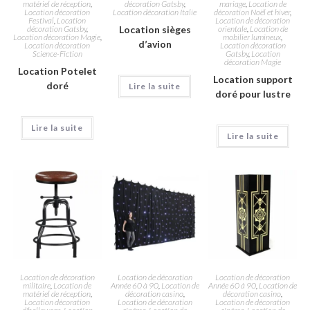
matériel de réception
,
décoration Gatsby
,
mariage
,
Location de
Location décoration
Location décoration Italie
décoration Noël et hiver
,
Festival
,
Location
Location de décoration
décoration Gatsby
,
Location sièges
orientale
,
Location de
Location décoration Magie
,
mobilier lumineux
,
d’avion
Location décoration
Location décoration
Science-Fiction
Gatsby
,
Location
décoration Magie
Location Potelet
Location support
doré
Lire la suite
doré pour lustre
Lire la suite
Lire la suite
Location de décoration
Location de décoration
Location de décoration
militaire
,
Location de
Année 60 à 90
,
Location de
Année 60 à 90
,
Location de
matériel de réception
,
décoration casino
,
décoration casino
,
Location décoration
Location de décoration
Location de décoration