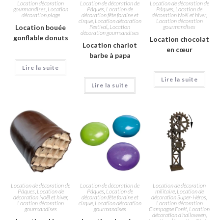
Location décoration
Location de décoration de
Location de décoration de
gourmandises
,
Location
Pâques
,
Location de
Pâques
,
Location de
décoration plage
décoration fête foraine et
décoration Noël et hiver
,
cirque
,
Location décoration
Location décoration
Location bouée
Festival
,
Location
gourmandises
décoration gourmandises
gonflable donuts
Location chocolat
Location chariot
en cœur
barbe à papa
Lire la suite
Lire la suite
Lire la suite
Location de décoration de
Location de décoration de
Location de décoration
Pâques
,
Location de
Pâques
,
Location de
militaire
,
Location de
décoration Noël et hiver
,
décoration fête foraine et
décoration Super-Héros
,
Location décoration
cirque
,
Location décoration
Location décoration
gourmandises
gourmandises
Campagne Forêt
,
Location
décoration d'halloween
,