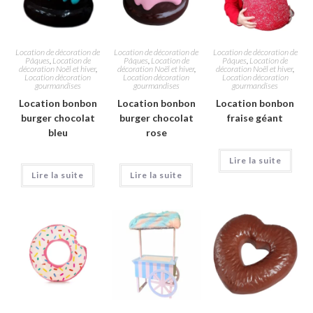
Location de décoration de
Location de décoration de
Location de décoration de
Pâques
,
Location de
Pâques
,
Location de
Pâques
,
Location de
décoration Noël et hiver
,
décoration Noël et hiver
,
décoration Noël et hiver
,
Location décoration
Location décoration
Location décoration
gourmandises
gourmandises
gourmandises
Location bonbon
Location bonbon
Location bonbon
burger chocolat
burger chocolat
fraise géant
bleu
rose
Lire la suite
Lire la suite
Lire la suite