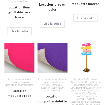
gourmandises
moquette marron
Location jarre en
Location fleur
osier
gonflable rose
foncé
Lire la suite
Lire la suite
Lire la suite
Location de matériel
Location de décoration de
Location de décoration
technique
,
Location
Pâques
,
Location de
Année 60 à 90
,
Location de
décoration gourmandises
matériel technique
,
décoration de Pâques
,
Location décoration
Location de décoration fête
Location
gourmandises
foraine et cirque
,
Location
décoration Égypte
,
moquette rose
Location
Location décoration
Festival
,
Location
moquette violette
décoration gourmandises
,
Location décoration jeux et