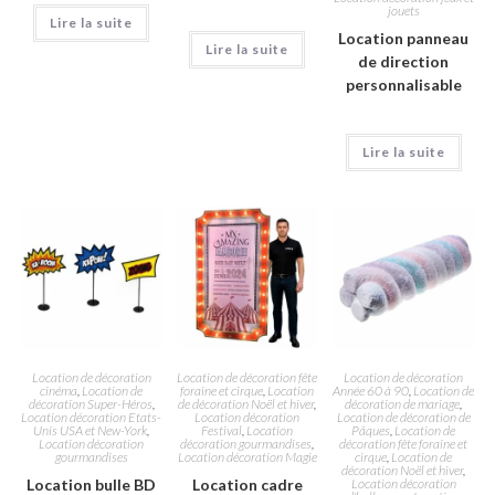
jouets
Lire la suite
Location panneau
Lire la suite
de direction
personnalisable
Lire la suite
Location de décoration
Location de décoration fête
Location de décoration
cinéma
,
Location de
foraine et cirque
,
Location
Année 60 à 90
,
Location de
décoration Super-Héros
,
de décoration Noël et hiver
,
décoration de mariage
,
Location décoration Etats-
Location décoration
Location de décoration de
Unis USA et New-York
,
Festival
,
Location
Pâques
,
Location de
Location décoration
décoration gourmandises
,
décoration fête foraine et
gourmandises
Location décoration Magie
cirque
,
Location de
décoration Noël et hiver
,
Location bulle BD
Location cadre
Location décoration