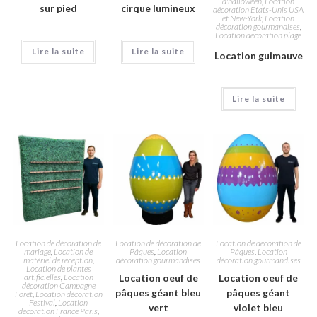
d'halloween
,
Location
sur pied
cirque lumineux
décoration Etats-Unis USA
et New-York
,
Location
décoration gourmandises
,
Location décoration plage
Lire la suite
Lire la suite
Location guimauve
Lire la suite
Location de décoration de
Location de décoration de
Location de décoration de
mariage
,
Location de
Pâques
,
Location
Pâques
,
Location
matériel de réception
,
décoration gourmandises
décoration gourmandises
Location de plantes
artificielles
,
Location
Location oeuf de
Location oeuf de
décoration Campagne
pâques géant bleu
pâques géant
Forêt
,
Location décoration
Festival
,
Location
vert
violet bleu
décoration France Paris
,