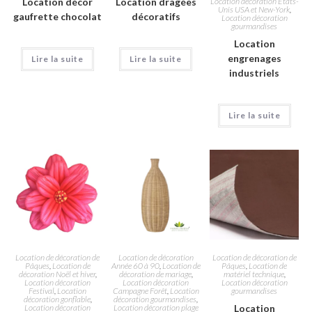
Location décor
Location dragées
Location décoration Etats-
Unis USA et New-York
,
gaufrette chocolat
décoratifs
Location décoration
gourmandises
Location
engrenages
Lire la suite
Lire la suite
industriels
Lire la suite
Location de décoration de
Location de décoration
Location de décoration de
Pâques
,
Location de
Année 60 à 90
,
Location de
Pâques
,
Location de
décoration Noël et hiver
,
décoration de mariage
,
matériel technique
,
Location décoration
Location décoration
Location décoration
Festival
,
Location
Campagne Forêt
,
Location
gourmandises
décoration gonflable
,
décoration gourmandises
,
Location décoration
Location décoration plage
Location