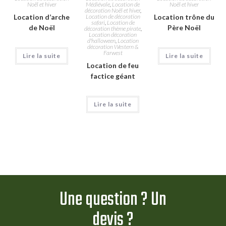
Noël et hiver
Médiévale
,
Location de
Noël et hiver
décoration Noël et hiver
,
Location d’arche
Location de décoration
Location trône du
safari
,
Location de
de Noël
Père Noël
décoration thème pirate
,
Location décoration
d'halloween
,
Location
décoration Western &
Farwest
Lire la suite
Lire la suite
Location de feu
factice géant
Lire la suite
Une question ? Un
devis ?