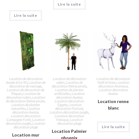
Lire la suite
Lire la suite
Location de décoration
Location de décoration
Location de décoration
Année 60 à 90
,
Location de
safari
,
Location de
Noël et hiver
,
Location
décoration de mariage
,
décoration thème pirate
,
décoration Animaux
,
Location de décoration de
Location de plantes
Location décoration
Pâques
,
Location de
artificielles
,
Location
Avatar
décoration safari
,
Location
décoration Avatar
,
de décoration thème pirate
,
Location décoration
Location renne
Location de plantes
Égypte
,
Location
blanc
naturelles
,
Location
décoration Festival
,
décoration Avatar
,
Location décoration jungle
,
Location décoration
Location décoration
Campagne Forêt
,
Location
Mexique
,
Location
décoration jungle
,
Location
décoration plage
Lire la suite
décoration plage
Location Palmier
Location mur
phoenix