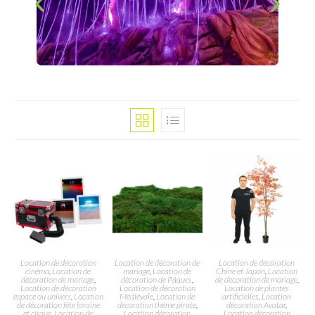
Location de décoration
Location de décoration de
Location de décoration
cinéma
,
Location de
mariage
,
Location de
Chine et Japon
,
Location
décoration de mariage
,
décoration de Pâques
,
de décoration de mariage
,
Location de décoration
Location de décoration
Location de plantes
espace ou univers
,
Location
Médiévale
,
Location de
artificielles
,
Location
de décoration fête foraine
décoration thème pirate
,
décoration Avatar
,
et cirque
,
Location de
Location décoration
Location décoration