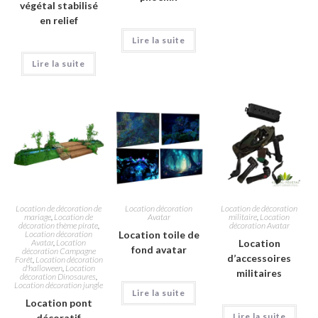
végétal stabilisé
en relief
Lire la suite
Lire la suite
Location de décoration de
Location décoration
Location de décoration
mariage
,
Location de
Avatar
militaire
,
Location
décoration thème pirate
,
décoration Avatar
Location décoration
Location toile de
Avatar
,
Location
Location
fond avatar
décoration Campagne
d’accessoires
Forêt
,
Location décoration
d'halloween
,
Location
militaires
décoration Dinosaures
,
Location décoration jungle
Lire la suite
Location pont
Lire la suite
décoratif