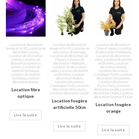
Location de décoration
Location de décoration
Location de décoration
Année 60 à 90
,
Location de
Année 60 à 90
,
Location de
Chine et Japon
,
Location
décoration casino
,
décoration de mariage
,
de décoration Médiévale
,
Location de décoration
Location de décoration de
Location de décoration
cinéma
,
Location de
Pâques
,
Location de
safari
,
Location de plantes
décoration espace ou
décoration Médiévale
,
artificielles
,
Location
univers
,
Location de
Location de décoration
décoration Avatar
,
matériel technique
,
safari
,
Location de plantes
Location décoration
Location de mobilier
artificielles
,
Location
Campagne Forêt
,
Location
lumineux
,
Location
décoration Avatar
,
décoration Dinosaures
,
décoration Avatar
Location décoration
Location décoration
Campagne Forêt
,
Location
France Paris
,
Location
Location fibre
décoration Dinosaures
,
décoration jungle
,
Location
Location décoration jungle
décoration Magie
,
Location
optique
décoration Science-Fiction
Location fougère
Location fougère
artificielle 50cm
orange
Lire la suite
Lire la suite
Lire la suite