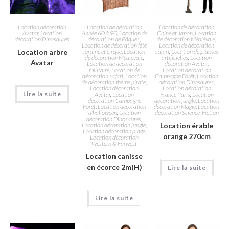
Location décoration
Location de décoration
Location de décoration
Avatar
,
Location
Année 60 à 90
,
Location de
Chine et Japon
,
Location
décoration Dinosaures
décoration de Pâques
,
de décoration Médiévale
,
Location de décoration fête
Location de décoration
Location arbre
foraine et cirque
,
Location
safari
,
Location de plantes
de décoration Médiévale
,
artificielles
,
Location
Avatar
Location de décoration
décoration Avatar
,
militaire
,
Location de
Location décoration
décoration safari
,
Location
Campagne Forêt
,
Location
de décoration thème pirate
,
décoration Dinosaures
,
Location décoration
Location décoration
Lire la suite
Avatar
,
Location
France Paris
,
Location
décoration Campagne
décoration jungle
,
Location
Forêt
,
Location décoration
décoration Magie
,
Location
d'halloween
,
Location
décoration Science-Fiction
décoration Dinosaures
,
Location décoration jungle
,
Location érable
Location décoration plage
,
orange 270cm
Location décoration
Western & Farwest
Location canisse
en écorce 2m(H)
Lire la suite
Lire la suite