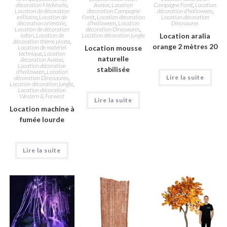
décoration Médiévale
,
Avatar
,
Location
Campagne Forêt
,
Location
Location de décoration
décoration Campagne
décoration d'halloween
,
militaire
,
Location de
Forêt
,
Location décoration
Location décoration
décoration orientale
,
d'halloween
,
Location
Dinosaures
Location de décoration
décoration Dinosaures
,
safari
,
Location de
Location décoration jungle
Location aralia
décoration thème pirate
,
orange 2 mètres 20
Location de matériel
Location mousse
technique
,
Location
naturelle
décoration Avatar
,
Location décoration
stabilisée
d'halloween
,
Location
Lire la suite
décoration Dinosaures
,
Location décoration jungle
,
Location décoration
Western & Farwest
Lire la suite
Location machine à
fumée lourde
Lire la suite