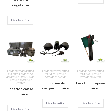
végétalisé
Lire la suite
Location de décoration
Location de décoration
Location de décoration
militaire
,
Location de
militaire
,
Location
militaire
,
Location
décoration Super-Héros
,
décoration Avatar
décoration Avatar
Location décoration
Avatar
Location de
Location drapeau
casque militaire
militaire
Location caisse
militaire
Lire la suite
Lire la suite
Lire la suite