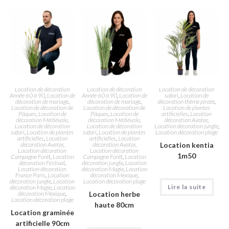
Location de décoration
Location de décoration
Location de décoration
Année 60 à 90
,
Location de
Année 60 à 90
,
Location de
safari
,
Location de
décoration de mariage
,
décoration de mariage
,
décoration thème pirate
,
Location de décoration de
Location de décoration de
Location de plantes
Pâques
,
Location de
Pâques
,
Location de
artificielles
,
Location
décoration Médiévale
,
décoration Médiévale
,
décoration Avatar
,
Location de décoration
Location de décoration
Location décoration jungle
,
safari
,
Location de plantes
safari
,
Location de plantes
Location décoration plage
artificielles
,
Location
artificielles
,
Location
décoration Avatar
,
décoration Avatar
,
Location kentia
Location décoration
Location décoration
1m50
Campagne Forêt
,
Location
Campagne Forêt
,
Location
décoration Festival
,
décoration jungle
,
Location
Location décoration
décoration Magie
,
Location
France Paris
,
Location
décoration Mexique
,
décoration jungle
,
Location
Location décoration plage
Lire la suite
décoration Magie
,
Location
décoration Mexique
,
Location herbe
Location décoration plage
haute 80cm
Location graminée
artificielle 90cm