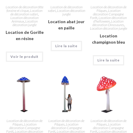
Location de décoration fête
Location de décoration
Location de décoration de
foraine et cirque
,
Location
safari
,
Location décoration
Pâques
,
Location
de décoration safari
,
jungle
décoration Campagne
Location décoration
Forêt
,
Location décoration
Animaux
,
Location
Location abat jour
d'halloween
,
Location
décoration jungle
décoration Dinosaures
,
en paille
Location décoration jungle
Location de Gorille
Location
en résine
champignon bleu
Lire la suite
Voir le produit
Lire la suite
Location de décoration de
Location de décoration de
Location de décoration de
Pâques
,
Location
Pâques
,
Location
Pâques
,
Location
décoration Campagne
décoration Campagne
décoration Campagne
Forêt
,
Location décoration
Forêt
,
Location décoration
Forêt
,
Location décoration