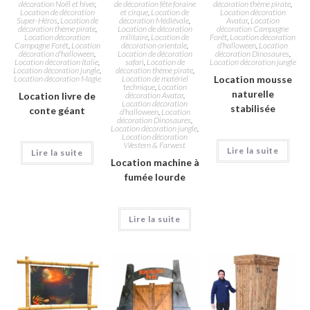
décoration Noël et hiver
,
de décoration fête foraine
décoration thème pirate
,
Location de décoration
et cirque
,
Location de
Location décoration
Super-Héros
,
Location de
décoration Médiévale
,
Avatar
,
Location
décoration thème pirate
,
Location de décoration
décoration Campagne
Location décoration
militaire
,
Location de
Forêt
,
Location décoration
Campagne Forêt
,
Location
décoration orientale
,
d'halloween
,
Location
décoration d'halloween
,
Location de décoration
décoration Dinosaures
,
Location décoration Italie
,
safari
,
Location de
Location décoration jungle
Location décoration jungle
,
décoration thème pirate
,
Location décoration Magie
Location de matériel
Location mousse
technique
,
Location
naturelle
Location livre de
décoration Avatar
,
Location décoration
stabilisée
conte géant
d'halloween
,
Location
décoration Dinosaures
,
Location décoration jungle
,
Location décoration
Western & Farwest
Lire la suite
Lire la suite
Location machine à
fumée lourde
Lire la suite