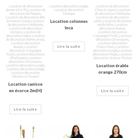
Location de décoration
Location décoration jungle
,
Location de décoration
Année 60 à 90
,
Location de
Location décoration
Chine et Japon
,
Location
décoration de Pâques
,
Mexique
de décoration Médiévale
,
Location de décoration fête
Location de décoration
foraine et cirque
,
Location
Location colonnes
safari
,
Location de plantes
de décoration Médiévale
,
artificielles
,
Location
Inca
Location de décoration
décoration Avatar
,
militaire
,
Location de
Location décoration
décoration safari
,
Location
Campagne Forêt
,
Location
de décoration thème pirate
,
décoration Dinosaures
,
Location décoration
Location décoration
Lire la suite
Avatar
,
Location
France Paris
,
Location
décoration Campagne
décoration jungle
,
Location
Forêt
,
Location décoration
décoration Magie
,
Location
d'halloween
,
Location
décoration Science-Fiction
décoration Dinosaures
,
Location décoration jungle
,
Location érable
Location décoration plage
,
orange 270cm
Location décoration
Western & Farwest
Location canisse
en écorce 2m(H)
Lire la suite
Lire la suite