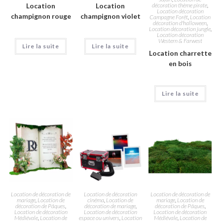
Location
Location
décoration thème pirate
,
Location décoration
champignon rouge
champignon violet
Campagne Forêt
,
Location
décoration d'halloween
,
Location décoration jungle
,
Location décoration
Western & Farwest
Lire la suite
Lire la suite
Location charrette
en bois
Lire la suite
Location de décoration de
Location de décoration
Location de décoration de
mariage
,
Location de
cinéma
,
Location de
mariage
,
Location de
décoration de Pâques
,
décoration de mariage
,
décoration de Pâques
,
Location de décoration
Location de décoration
Location de décoration
Médiévale
,
Location de
espace ou univers
,
Location
Médiévale
,
Location de