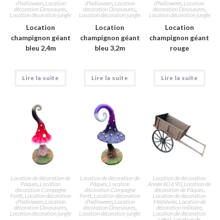
d'halloween
,
Location
d'halloween
,
Location
d'halloween
,
Location
décoration Dinosaures
,
décoration Dinosaures
,
décoration Dinosaures
,
Location décoration jungle
Location décoration jungle
Location décoration jungle
Location
Location
Location
champignon géant
champignon géant
champignon géant
bleu 2,4m
bleu 3,2m
rouge
Lire la suite
Lire la suite
Lire la suite
Location de décoration de
Location de décoration de
Location de décoration
Pâques
,
Location
Pâques
,
Location
Année 60 à 90
,
Location de
décoration Campagne
décoration Campagne
décoration de Pâques
,
Forêt
,
Location décoration
Forêt
,
Location décoration
Location de décoration
d'halloween
,
Location
d'halloween
,
Location
Médiévale
,
Location de
décoration Dinosaures
,
décoration Dinosaures
,
décoration militaire
,
Location décoration jungle
Location décoration jungle
Location de décoration
safari
,
Location de