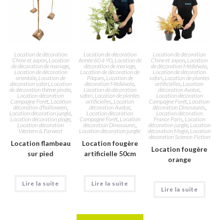
Location de décoration
Location de décoration
Location de décoration
Chine et Japon
,
Location
Année 60 à 90
,
Location de
Chine et Japon
,
Location
de décoration de mariage
,
décoration de mariage
,
de décoration Médiévale
,
Location de décoration
Location de décoration de
Location de décoration
orientale
,
Location de
Pâques
,
Location de
safari
,
Location de plantes
décoration safari
,
Location
décoration Médiévale
,
artificielles
,
Location
de décoration thème pirate
,
Location de décoration
décoration Avatar
,
Location décoration
safari
,
Location de plantes
Location décoration
Campagne Forêt
,
Location
artificielles
,
Location
Campagne Forêt
,
Location
décoration d'halloween
,
décoration Avatar
,
décoration Dinosaures
,
Location décoration jungle
,
Location décoration
Location décoration
Location décoration plage
,
Campagne Forêt
,
Location
France Paris
,
Location
Location décoration
décoration Dinosaures
,
décoration jungle
,
Location
Western & Farwest
Location décoration jungle
décoration Magie
,
Location
décoration Science-Fiction
Location flambeau
Location fougère
Location fougère
sur pied
artificielle 50cm
orange
Lire la suite
Lire la suite
Lire la suite