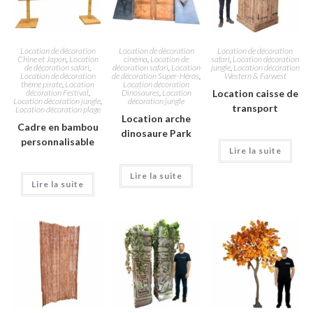
Location de décoration
Location de décoration
Location de décoration
Chine et Japon
,
Location
cinéma
,
Location de
safari
,
Location décoration
de décoration safari
,
décoration safari
,
Location
jungle
,
Location décoration
Location de décoration
de décoration Super-Héros
,
Western & Farwest
thème pirate
,
Location
Location décoration
décoration Festival
,
Dinosaures
,
Location
Location caisse de
Location décoration jungle
,
décoration jungle
transport
Location décoration plage
Location arche
Cadre en bambou
dinosaure Park
personnalisable
Lire la suite
Lire la suite
Lire la suite