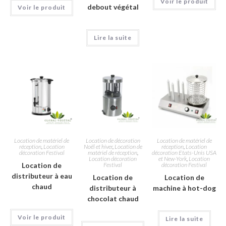
Voir le produit
debout végétal
Voir le produit
Lire la suite
Location de matériel de
Location de décoration
Location de matériel de
réception
,
Location
Noël et hiver
,
Location de
réception
,
Location
décoration Festival
matériel de réception
,
décoration Etats-Unis USA
Location décoration
et New-York
,
Location
Location de
Festival
décoration Festival
distributeur à eau
Location de
Location de
chaud
distributeur à
machine à hot-dog
chocolat chaud
Voir le produit
Lire la suite