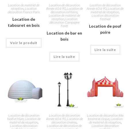
Location de matériel de
Location de décoration
Location de décoration
réception
,
Location
Année 60 à 90
,
Location de
Année 60 à 90
,
Location de
décoration France Paris
décoration militaire
,
matériel de réception
,
Location de matériel de
Location décoration
Location de
réception
,
Location
Festival
décoration Campagne
tabouret en bois
Forêt
Location de pouf
poire
Location de bar en
bois
Voir le produit
Lire la suite
Lire la suite
Location de décoration
Location de décoration
Location de décoration fête
Noël et hiver
,
Location de
Année 60 à 90
,
Location de
foraine et cirque
,
Location
matériel de réception
,
décoration cinéma
,
de matériel de réception
,
Location décoration
Location de décoration de
Location décoration