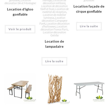
gonflable
,
Location
mariage
,
Location de
gonflable
décoration Ski et Montagne
décoration militaire
,
Location de décoration
Location façade de
Location d’igloo
Noël et hiver
,
Location de
cirque gonflable
matériel de réception
,
gonflable
Location de mobilier
lumineux
,
Location
décoration Campagne
Forêt
,
Location décoration
Lire la suite
d'halloween
,
Location
Voir le produit
décoration France Paris
,
Location décoration
Gatsby
Location de
lampadaire
Lire la suite