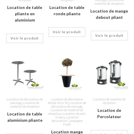
matériel de réception
Location de table
Location de table
Location de mange
pliante en
ronde pliante
debout pliant
aluminium
Voir le produit
Voir le produit
Voir le produit
Location de décoration de
Location de décoration
Location de matériel de
mariage
,
Location de
Année 60 à 90
,
Location de
réception
matériel de réception
décoration de mariage
,
Location de matériel de
Location de
Location de table
réception
,
Location de pots
Percolateur
& bacs
,
Location
aluminium pliante
décoration Campagne
Forêt
Location mange