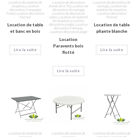
Location de matériel de
Location de décoration
Location de décoration de
réception
,
Location
Année 60 à 90
,
Location de
mariage
,
Location de
décoration Campagne
décoration de mariage
,
matériel de réception
,
Forêt
,
Location décoration
Location de décoration
Location décoration
Festival
safari
,
Location de matériel
Festival
de réception
,
Location
Location de table
décoration jungle
,
Location
Location de table
décoration Mexique
,
et banc en bois
pliante blanche
Location décoration plage
Location
Paravents bois
Lire la suite
Lire la suite
flotté
Lire la suite
Location de matériel de
Location de matériel de
Location de décoration de
réception
réception
mariage
,
Location de