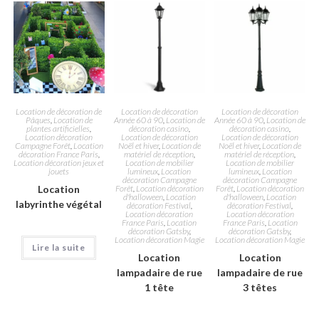
Location de décoration de
Location de décoration
Location de décoration
Pâques
,
Location de
Année 60 à 90
,
Location de
Année 60 à 90
,
Location de
plantes artificielles
,
décoration casino
,
décoration casino
,
Location décoration
Location de décoration
Location de décoration
Campagne Forêt
,
Location
Noël et hiver
,
Location de
Noël et hiver
,
Location de
décoration France Paris
,
matériel de réception
,
matériel de réception
,
Location décoration jeux et
Location de mobilier
Location de mobilier
jouets
lumineux
,
Location
lumineux
,
Location
décoration Campagne
décoration Campagne
Location
Forêt
,
Location décoration
Forêt
,
Location décoration
d'halloween
,
Location
d'halloween
,
Location
labyrinthe végétal
décoration Festival
,
décoration Festival
,
Location décoration
Location décoration
France Paris
,
Location
France Paris
,
Location
décoration Gatsby
,
décoration Gatsby
,
Location décoration Magie
Location décoration Magie
Lire la suite
Location
Location
lampadaire de rue
lampadaire de rue
1 tête
3 têtes