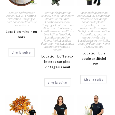
Location de décoration
Location de décoration
Location de décoration
Année 60 à 90
,
Location
Année 60 à 90
,
Location de
Année 60 à 90
,
Location de
décoration Campagne
décoration militaire
,
décoration de mariage
,
Forêt
,
Location décoration
Location décoration
Location de plantes
France Paris
Campagne Forêt
,
Location
artificielles
,
Location
décoration d'halloween
,
décoration Campagne
Location miroir en
Location décoration Etats-
Forêt
,
Location décoration
Unis USA et New-York
,
France Paris
,
Location
bois
Location décoration
décoration Gatsby
,
France Paris
,
Location
Location décoration Italie
,
décoration Magie
,
Location
Location décoration Rome
décoration Western &
/ Grèce Antique
Farwest
Lire la suite
Location buis
Location boîte aux
boule artificiel
lettres sur pied
50cm
vintage us mail
Lire la suite
Lire la suite