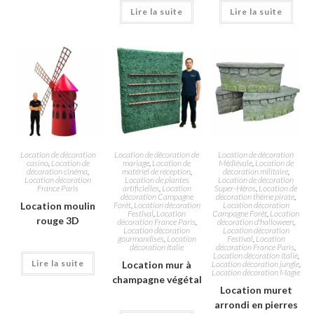
Lire la suite
Lire la suite
Location de décoration
Location de décoration de
Location de décoration
casino
,
Location de
mariage
,
Location de
Médiévale
,
Location de
décoration cinéma
,
matériel de réception
,
décoration militaire
,
Location décoration
Location de plantes
Location de décoration
France Paris
artificielles
,
Location
Super-Héros
,
Location de
décoration Campagne
décoration thème pirate
,
Location moulin
Forêt
,
Location décoration
Location décoration
Festival
,
Location
Campagne Forêt
,
Location
rouge 3D
décoration France Paris
,
décoration d'halloween
,
Location décoration
Location décoration
gourmandises
,
Location
Festival
,
Location
décoration Italie
décoration France Paris
,
Location décoration Italie
,
Lire la suite
Location mur à
Location décoration jungle
,
Location décoration Magie
champagne végétal
Location muret
arrondi en pierres