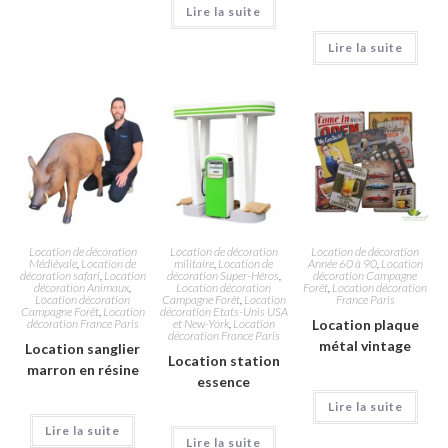
Lire la suite
Lire la suite
Location de décoration
Location de décoration
Location de décoration
Médiévale
,
Location de
militaire
,
Location de
Année 60 à 90
,
Location
décoration safari
,
Location
décoration Super-Héros
,
décoration Campagne
décoration Animaux
,
Location décoration
Forêt
,
Location décoration
Location décoration
Campagne Forêt
,
Location
France Paris
Campagne Forêt
,
Location
décoration Etats-Unis USA
décoration France Paris
et New-York
,
Location
Location plaque
décoration France Paris
métal vintage
Location sanglier
Location station
marron en résine
essence
Lire la suite
Lire la suite
Lire la suite