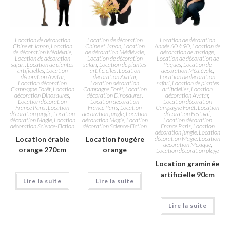
Location de décoration
Location de décoration
Location de décoration
Chine et Japon
,
Location
Chine et Japon
,
Location
Année 60 à 90
,
Location de
de décoration Médiévale
,
de décoration Médiévale
,
décoration de mariage
,
Location de décoration
Location de décoration
Location de décoration de
safari
,
Location de plantes
safari
,
Location de plantes
Pâques
,
Location de
artificielles
,
Location
artificielles
,
Location
décoration Médiévale
,
décoration Avatar
,
décoration Avatar
,
Location de décoration
Location décoration
Location décoration
safari
,
Location de plantes
Campagne Forêt
,
Location
Campagne Forêt
,
Location
artificielles
,
Location
décoration Dinosaures
,
décoration Dinosaures
,
décoration Avatar
,
Location décoration
Location décoration
Location décoration
France Paris
,
Location
France Paris
,
Location
Campagne Forêt
,
Location
décoration jungle
,
Location
décoration jungle
,
Location
décoration Festival
,
décoration Magie
,
Location
décoration Magie
,
Location
Location décoration
décoration Science-Fiction
décoration Science-Fiction
France Paris
,
Location
décoration jungle
,
Location
Location érable
Location fougère
décoration Magie
,
Location
décoration Mexique
,
orange 270cm
orange
Location décoration plage
Location graminée
artificielle 90cm
Lire la suite
Lire la suite
Lire la suite