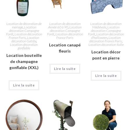
Location de décoration de
Location de décoration
Location de décoration
mariage
,
Location
Année 60 à 90
,
Location
Médiévale
,
Location
décoration Campagne
décoration Campagne
décoration Campagne
Forêt
,
Location décoration
Forêt
,
Location décoration
Forêt
,
Location décoration
France Paris
,
Location
France Paris
d'halloween
,
Location
décoration Gatsby
,
décoration France Paris
,
Location décoration
Location canapé
Location décoration Italie
gonflable
fleuris
Location décor
Location bouteille
pont en pierre
de champagne
gonflable (XXL)
Lire la suite
Lire la suite
Lire la suite