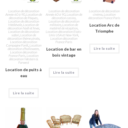
Location de décoration
Location de décoration
Location de décoration
Année 60 à 90
,
Location de
Année 60 à 90
,
Location de
cinéma
,
Location
décoration de Pâques
,
décoration casino
,
décoration France Paris
Location de décoration
Location de décoration
Médiévale
,
Location de
militaire
,
Location de
Location Arc de
décoration Noël et hiver
,
matériel de réception
,
Triomphe
Location de décoration
Location décoration Etats-
safari
,
Location de
Unis USA et New-York
,
décoration thème pirate
,
Location décoration
Location décoration
France Paris
Campagne Forêt
,
Location
Lire la suite
décoration d'halloween
,
Location de bar en
Location décoration
bois vintage
France Paris
,
Location
décoration Western &
Farwest
Location de puits à
Lire la suite
eau
Lire la suite