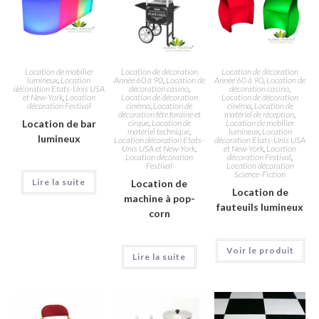
Location de mobilier
Location de décoration
Location de décoration
lumineux
,
Location
Année 60 à 90
,
Location de
Année 60 à 90
,
Location de
décoration Etats-Unis USA
décoration casino
,
décoration casino
,
et New-York
,
Location
Location de décoration
Location de décoration
décoration Festival
cinéma
,
Location de
cinéma
,
Location de
décoration fête foraine et
matériel de réception
,
Location de bar
cirque
,
Location de
Location de mobilier
matériel technique
,
lumineux
,
Location
lumineux
Location décoration Etats-
décoration Etats-Unis USA
Unis USA et New-York
,
et New-York
,
Location
Location décoration
décoration Festival
,
Festival
Location décoration
Science-Fiction
Lire la suite
Location de
Location de
machine à pop-
fauteuils lumineux
corn
Voir le produit
Lire la suite