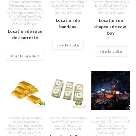
Location de décoration
Location décoration Etats-
Location décoration Etats-
Médiévale
,
Location de
Unis USA et New-York
,
Unis USA et New-York
,
décoration thème pirate
,
Location décoration
Location décoration
Location décoration Etats-
Western & Farwest
Western & Farwest
Unis USA et New-York
,
Location décoration
Location de
Location de
Western & Farwest
bandana
chapeau de cow-
Location de roue
boy
de charrette
Lire la suite
Lire la suite
Voir le produit
Location de décoration
Location décoration Etats-
Location de décoration
casino
,
Location de
Unis USA et New-York
,
Année 60 à 90
,
Location de
décoration thème pirate
,
Location décoration
décoration casino
,
Location décoration Etats-
Western & Farwest
Location de décoration
Unis USA et New-York
,
cinéma
,
Location de