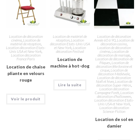
Location de décoration
Location de matériel de
Location de décoration
cinéma
,
Location de
réception
,
Location
Année 60 à 90
,
Location de
matériel de réception
,
décoration Etats-Unis USA
décoration casino
,
Location décoration Etats-
et New-York
,
Location
Location de décoration
Unis USA et New-York
,
décoration Festival
cinéma
,
Location de
Location décoration
décoration de mariage
,
France Paris
Location de
Location de décoration de
Pâques
,
Location de
machine à hot-dog
Location de chaise
décoration fête foraine et
cirque
,
Location de
pliante en velours
décoration Médiévale
,
Location de décoration
rouge
Noël et hiver
,
Location de
Lire la suite
décoration Super-Héros
,
Location décoration
Campagne Forêt
,
Location
décoration d'halloween
,
Voir le produit
Location décoration Etats-
Unis USA et New-York
,
Location décoration
Science-Fiction
Location de sol en
damier