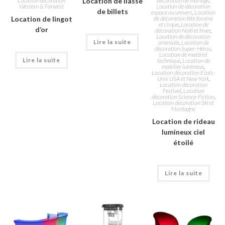
Location décoration
Location de liasse
décoration de mariage
,
Western & Farwest
Location de décoration
de billets
espace ou univers
,
Location
Location de lingot
de décoration fête foraine
et cirque
,
Location de
d’or
décoration Noël et hiver
,
Location de décoration
Lire la suite
orientale
,
Location de
décoration Super-Héros
,
Location de matériel
Lire la suite
technique
,
Location de
mobilier lumineux
,
Location décoration Etats-
Unis USA et New-York
,
Location décoration
Festival
,
Location
décoration Science-Fiction
,
Location décoration Ski et
Montagne
Location de rideau
lumineux ciel
étoilé
Lire la suite