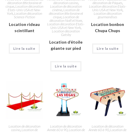
décoration fête foraine et
décoration casino
,
décoration de Pâques
,
cirque
,
Location décoration
Location de décoration
Location décoration Etats-
Etats-Unis USA et New-
cinéma
,
Location de
Unis USA et New-York
,
York
,
Location décoration
décoration fête foraine et
Location décoration
Science-Fiction
cirque
,
Location de
gourmandises
décoration Noël et hiver
,
Location rideau
Location décoration Etats-
Location bonbon
Unis USA et New-York
,
scintillant
Chupa Chups
Location décoration
Gatsby
Location d’étoile
géante sur pied
Lire la suite
Lire la suite
Lire la suite
Location de décoration
Location de décoration
Location de décoration
casino
,
Location de
Année 60 à 90
,
Location de
Année 60 à 90
,
Location de