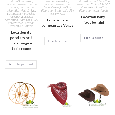
décoration cinéma
,
décoration casino
,
décoration sport
,
Location
Location de décoration de
Location de décoration
décoration Etats-Unis USA
mariage
,
Location de
Super-Héros
,
Location
et New-York
,
Location
décoration Noël et hiver
,
décoration Etats-Unis USA
décoration jeux et jouets
Location de matériel de
et New-York
réception
,
Location
Location baby-
décoration Etats-Unis USA
Location de
foot bonzini
et New-York
,
Location
panneau Las Vegas
décoration Gatsby
Location de
potelets or à
Lire la suite
Lire la suite
corde rouge et
tapis rouge
Voir le produit