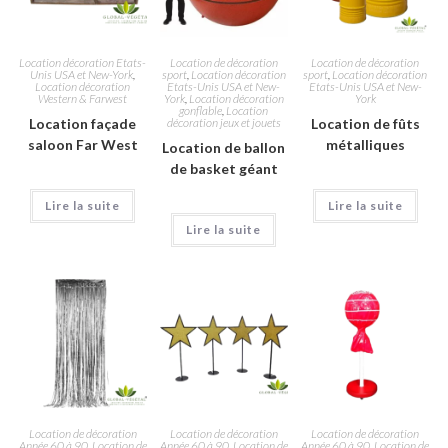
Location décoration Etats-
Location de décoration
Location de décoration
Unis USA et New-York
,
sport
,
Location décoration
sport
,
Location décoration
Location décoration
Etats-Unis USA et New-
Etats-Unis USA et New-
Western & Farwest
York
,
Location décoration
York
gonflable
,
Location
Location façade
décoration jeux et jouets
Location de fûts
saloon Far West
métalliques
Location de ballon
de basket géant
Lire la suite
Lire la suite
Lire la suite
Location de décoration
Location de décoration
Location de décoration
Année 60 à 90
,
Location de
Année 60 à 90
,
Location de
Année 60 à 90
,
Location de