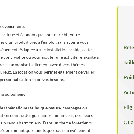
vos événements
 pratique et économique pour enrichir votre
z d’un produit prêt à l’emploi, sans avoir à vous
Réfé
vénement. Adaptée à une installation rapide, cette
 convivialité ou pour ajouter une activité relaxante à
Taill
rel s’harmonise facilement avec divers thèmes,
eureux. La location vous permet également de varier
Poid
 personnalisation selon vos besoins.
Actu
gne ou bohème
Élig
des thématiques telles que
nature
,
campagne
ou
ration comme des guirlandes lumineuses, des fleurs
Quan
our un rendu harmonieux. Dans un thème forestier ou
e décor romantique, tandis que pour un événement