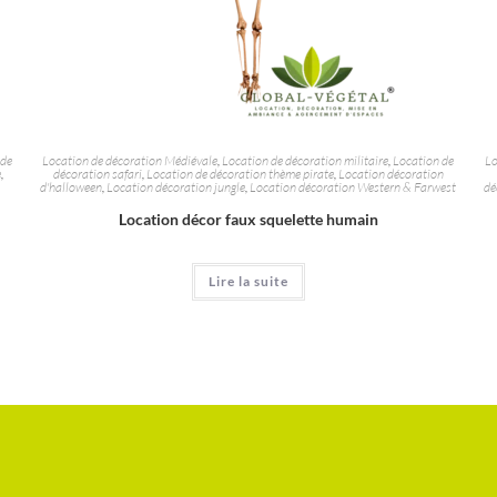
 de
Location de décoration Médiévale
,
Location de décoration militaire
,
Location de
Lo
e
,
décoration safari
,
Location de décoration thème pirate
,
Location décoration
d'halloween
,
Location décoration jungle
,
Location décoration Western & Farwest
dé
Location décor faux squelette humain
Lire la suite