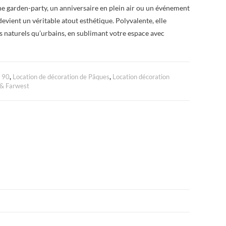
ne garden-party, un anniversaire en plein air ou un événement
devient un véritable atout esthétique. Polyvalente, elle
s naturels qu’urbains, en sublimant votre espace avec
à 90
,
Location de décoration de Pâques
,
Location décoration
 & Farwest