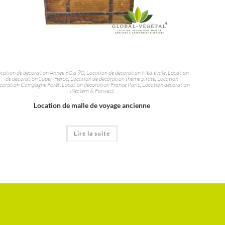
cation de décoration Année 60 à 90
,
Location de décoration Médiévale
,
Location
de décoration Super-Héros
,
Location de décoration thème pirate
,
Location
coration Campagne Forêt
,
Location décoration France Paris
,
Location décoration
Western & Farwest
Location de malle de voyage ancienne
Lire la suite