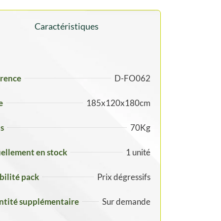
Caractéristiques
rence
D-FO062
e
185x120x180cm
s
70Kg
ellement en stock
1 unité
ibilité pack
Prix dégressifs
tité supplémentaire
Sur demande