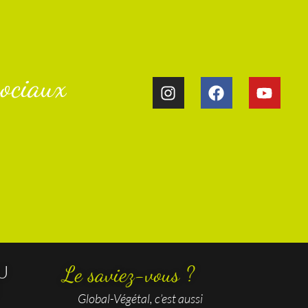
ociaux​
U
Le saviez-vous ?
Global-Végétal, c’est aussi