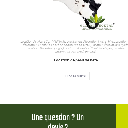
Location de décoration Médiévale
,
Location de décoration Noël et hiver
,
Location
décoration orientale
,
Location de décoration safari
,
Location décoration Égypt
Location décoration jungle
,
Location décoration Ski et Montagne
,
Location
décoration Western & Farwest
Location de peau de bête
Lire la suite
Une question ? Un
devis ?