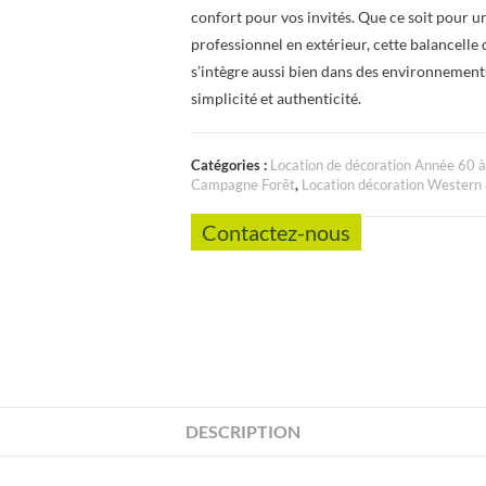
confort pour vos invités. Que ce soit pour u
professionnel en extérieur, cette balancelle 
s’intègre aussi bien dans des environnement
simplicité et authenticité.
Catégories :
Location de décoration Année 60 
Campagne Forêt
,
Location décoration Western
Contactez-nous
DESCRIPTION