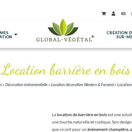
ÈMES
CRÉATION 
ATION
SUR-M
Location barrière en bois
s
»
Décoration événementielle
»
Location décoration Western & Farwest
»
Location
La
location de barrière en bois
est une solut
une touche naturelle et rustique. Son design
que ce soit pour un
événement champêtre, u