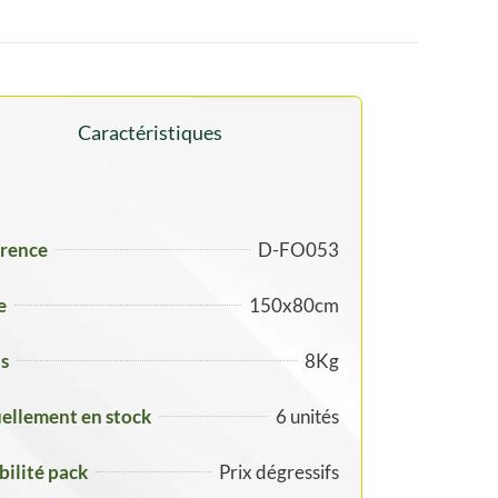
Caractéristiques
rence
D-FO053
e
150x80cm
s
8Kg
ellement en stock
6 unités
ibilité pack
Prix dégressifs