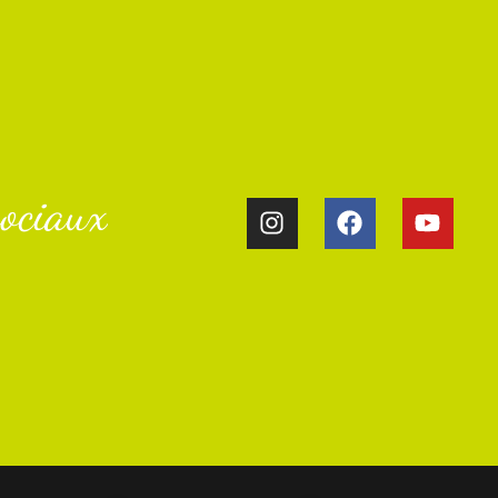
ociaux​