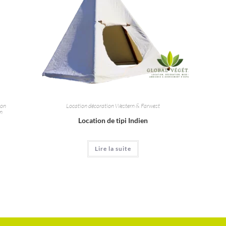
ion
Location décoration Western & Farwest
on
Location de tipi Indien
Lire la suite