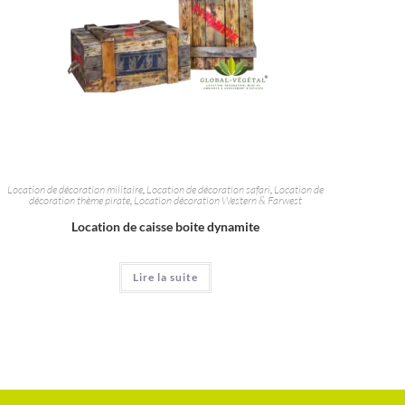
Location de décoration militaire
,
Location de décoration safari
,
Location de
décoration thème pirate
,
Location décoration Western & Farwest
Location de caisse boite dynamite
Lire la suite