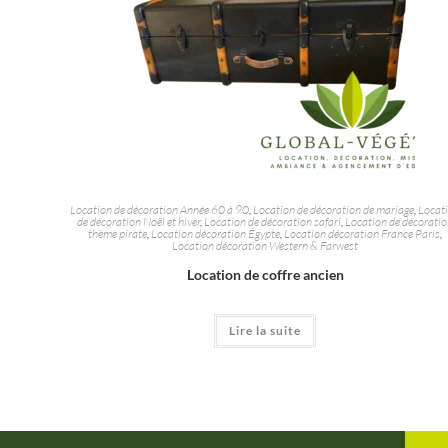
Location de décoration Année 60 à 90
,
Location de décoration de mariage
,
Locat
de décoration Noël et hiver
,
Location de décoration safari
,
Location de décorati
thème pirate
,
Location décoration Égypte
,
Location décoration France Paris
,
Location décoration Western & Farwest
Location de coffre ancien
Lire la suite