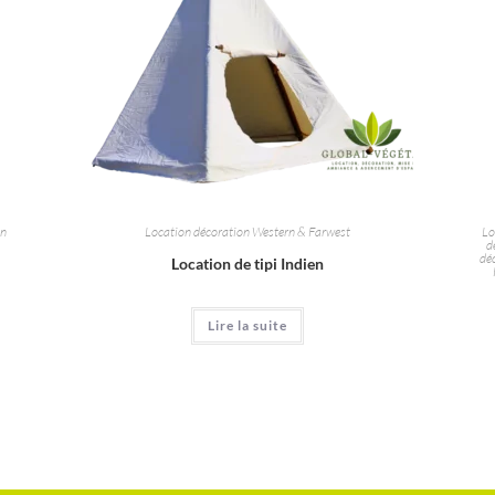
on
Location décoration Western & Farwest
Lo
d
dé
Location de tipi Indien
Lire la suite