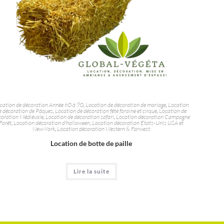
cation de décoration Année 60 à 90
,
Location de décoration de mariage
,
Location
e décoration de Pâques
,
Location de décoration fête foraine et cirque
,
Location de
coration Médiévale
,
Location de décoration safari
,
Location décoration Campagne
Forêt
,
Location décoration d'halloween
,
Location décoration Etats-Unis USA et
New-York
,
Location décoration Western & Farwest
Location de botte de paille
Lire la suite