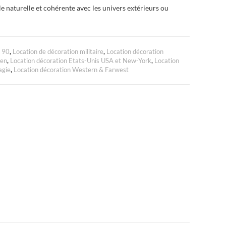
e naturelle et cohérente avec les univers extérieurs ou
à 90
,
Location de décoration militaire
,
Location décoration
een
,
Location décoration Etats-Unis USA et New-York
,
Location
agie
,
Location décoration Western & Farwest