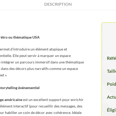
DESCRIPTION
 rétro ou thématique USA
ermet d’introduire un élément atypique et
tielle. Elle peut servir à marquer un espace
Réfé
re intégrer un parcours immersif dans une thématique
ce dans des décors plus narratifs comme un espace
Taill
et ».
Poid
storytelling événementiel
Actu
tage américaine
est un excellent support pour enrichir
élément interactif (pour recueillir des messages, des
Élig
ur habiller un coin de décor avec cohérence. Idéale