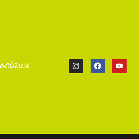
ociaux​