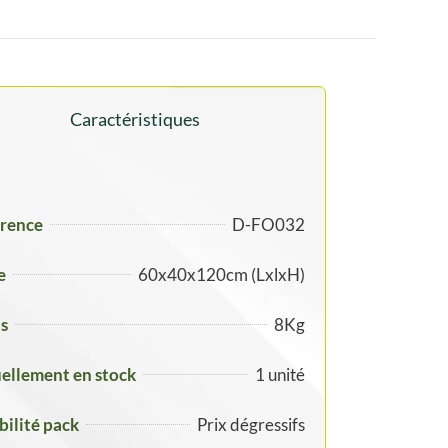
Caractéristiques
rence
D-FO032
e
60x40x120cm (LxlxH)
s
8Kg
ellement en stock
1 unité
ibilité pack
Prix dégressifs