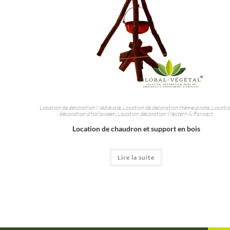
Location de décoration Médiévale
,
Location de décoration thème pirate
,
Locati
décoration d'halloween
,
Location décoration Western & Farwest
Location de chaudron et support en bois
Lire la suite