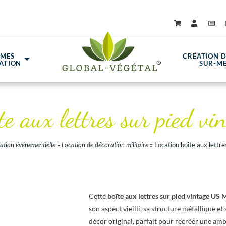
ÈMES
CRÉATION 
ATION
SUR-M
te aux lettres sur pied vi
ation événementielle
»
Location de décoration militaire
»
Location boîte aux lettre
Cette
boîte aux lettres sur pied vintage US 
son aspect vieilli, sa structure métallique 
décor original, parfait pour recréer une amb