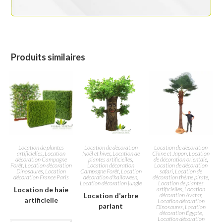
Produits similaires
Location de plantes
Location de décoration
Location de décoration
artificielles
,
Location
Noël et hiver
,
Location de
Chine et Japon
,
Location
décoration Campagne
plantes artificielles
,
de décoration orientale
,
Forêt
,
Location décoration
Location décoration
Location de décoration
Dinosaures
,
Location
Campagne Forêt
,
Location
safari
,
Location de
décoration France Paris
décoration d'halloween
,
décoration thème pirate
,
Location décoration jungle
Location de plantes
Location de haie
artificielles
,
Location
Location d’arbre
décoration Avatar
,
artificielle
Location décoration
parlant
Dinosaures
,
Location
décoration Égypte
,
Location décoration