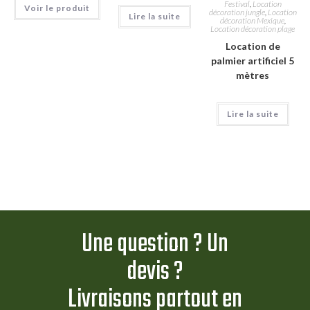
Festival
,
Location
Voir le produit
décoration jungle
,
Location
Lire la suite
décoration Mexique
,
Location décoration plage
Location de
palmier artificiel 5
mètres
Lire la suite
Une question ? Un
devis ?
Livraisons partout en