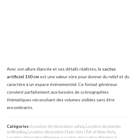
Avec son allure élancée et ses détails réalistes, le
cactus
artificiel 150 cm
est une valeur sûre pour donner du relief et du
caractère à un espace événementiel. Ce format généreux
convient parfaitement aux besoins de scénographies
thématiques nécessitant des volumes visibles sans être
encombrants.
Catégories :
Location de décoration safari
,
Location de plantes
artificielles
,
Location décoration Etats-Unis USA et New-York
,
Location décoration Mexique
,
Location décoration Western &