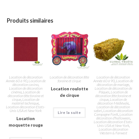
Produits similaires
Location de décoration
Location de décoration fête
Location de décoration
Année 60 à 90
,
Location de
foraine et cirque
Année 60 à 90
,
Location de
décoration casino
,
décoration de mariage
,
Location de décoration
Location roulotte
Location de décoration de
cinéma
,
Location de
Pâques
,
Location de
de cirque
décoration fête foraine et
décoration fête foraine et
cirque
,
Location de
cirque
,
Location de
matériel technique
,
décoration Médiévale
,
Location décoration Etats-
Location de décoration
Unis USA et New-York
safari
,
Location décoration
Lire la suite
Campagne Forêt
,
Location
Location
décoration d'halloween
,
Location décoration Etats-
moquette rouge
Unis USA et New-York
,
Location décoration
Western & Farwest