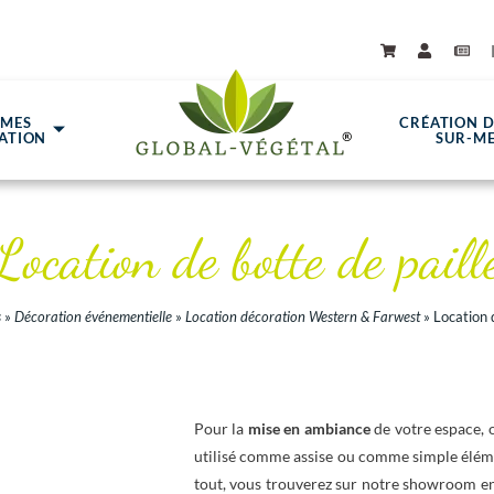
ÈMES
CRÉATION 
ATION
SUR-M
Location de botte de paill
s
»
Décoration événementielle
»
Location décoration Western & Farwest
»
Location 
Pour la
mise en ambiance
de votre espace, 
utilisé comme assise ou comme simple élém
tout, vous trouverez sur notre showroom en 