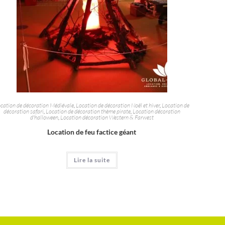
cation de décoration Médiévale
,
Location de décoration Noël et hiver
,
Location de
décoration safari
,
Location de décoration thème pirate
,
Location décoration
d'halloween
,
Location décoration Western & Farwest
Location de feu factice géant
Lire la suite