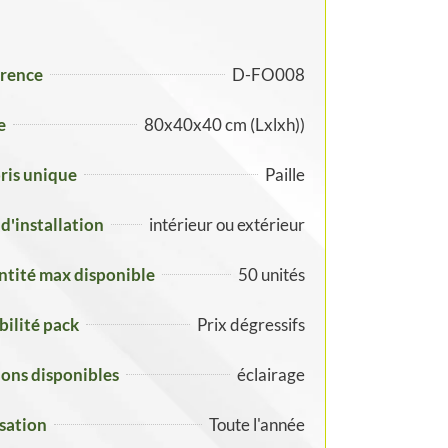
rence
D-FO008
e
80x40x40 cm (Lxlxh))
ris unique
Paille
 d'installation
intérieur ou extérieur
tité max disponible
50 unités
ibilité pack
Prix dégressifs
ons disponibles
éclairage
isation
Toute l'année