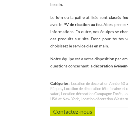
besoin.
Le
foin
ou la
paille
utilisés sont
classés fe
avec le
PV de réaction au feu
. Alors prenez 
informations. En outre, nos équipes se cha
des produits sur site. Donc pour toutes 
choisissez le service clés en main.
Notre équipe est à votre disposition par em
questions concernant la
décoration événeme
Catégories :
Location de décoration Année 60 
Pâques
,
Location de décoration fête foraine et c
safari
,
Location décoration Campagne Forêt
,
Lo
USA et New-York
,
Location décoration Wester
Contactez-nous