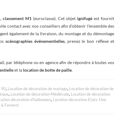
u, classement M1
(euroclasse). Cet objet
ignifugé
est fournit
vite contact avec nos conseillers afin d’obtenir l’ensemble des
rgent également de la livraison, du montage et du démontage
vos
scénographies événementielles
, prenez le bon réflexe et
ail, par téléphone ou en agence afin de répondre à toutes vos
ntielle
et la
location de botte de paille
.
à 90
,
Location de décoration de mariage
,
Location de décoration de
irque
,
Location de décoration Médiévale
,
Location de décoration
cation décoration d'halloween
,
Location décoration Etats-Unis
n & Farwest