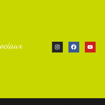
ociaux​