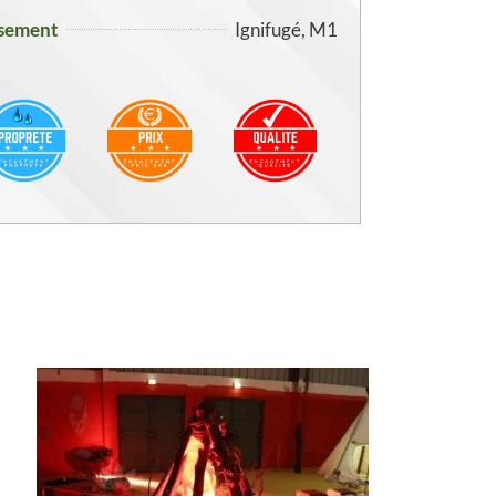
ssement
Ignifugé, M1