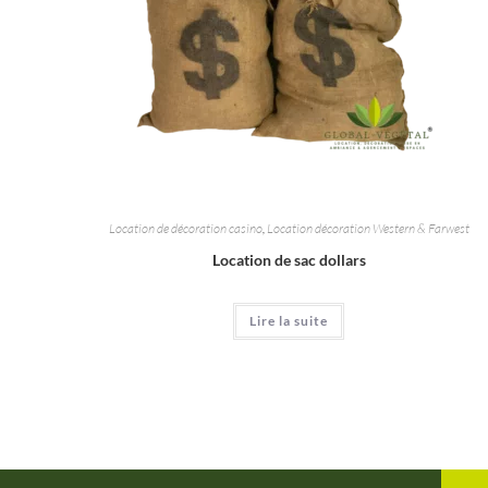
Location de décoration casino
,
Location décoration Western & Farwest
Location de sac dollars
Lire la suite