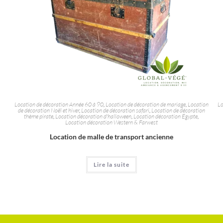
Location de décoration Année 60 à 90
,
Location de décoration de mariage
,
Location
Lo
de décoration Noël et hiver
,
Location de décoration safari
,
Location de décoration
thème pirate
,
Location décoration d'halloween
,
Location décoration Égypte
,
Location décoration Western & Farwest
Location de malle de transport ancienne
Lire la suite