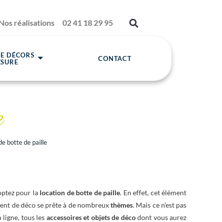
Nos réalisations
02 41 18 29 95
DE DÉCORS
CONTACT
ESURE
e
de botte de paille
optez pour la
location de botte de paille
. En effet, cet élément
ent de déco se prête à de nombreux
thèmes
. Mais ce n’est pas
ligne, tous les
accessoires et objets de déco
dont vous aurez