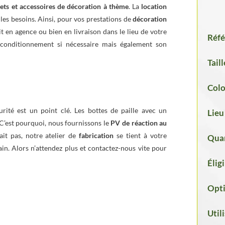
jets et accessoires de décoration à thème
. La
location
les besoins. Ainsi, pour vos prestations de
décoration
t en agence ou bien en livraison dans le lieu de votre
Réfé
 conditionnement si nécessaire mais également son
Taill
Colo
rité est un point clé. Les bottes de paille avec un
Lieu
 C’est pourquoi, nous fournissons le
PV de réaction au
ait pas, notre atelier de
fabrication
se tient à votre
Quan
in. Alors n’attendez plus et contactez-nous vite pour
Élig
Opti
Util