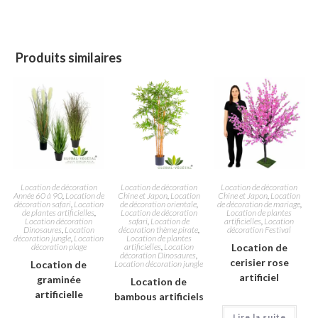
Produits similaires
Location de décoration
Location de décoration
Location de décoration
Année 60 à 90
,
Location de
Chine et Japon
,
Location
Chine et Japon
,
Location
décoration safari
,
Location
de décoration orientale
,
de décoration de mariage
,
de plantes artificielles
,
Location de décoration
Location de plantes
Location décoration
safari
,
Location de
artificielles
,
Location
Dinosaures
,
Location
décoration thème pirate
,
décoration Festival
décoration jungle
,
Location
Location de plantes
décoration plage
artificielles
,
Location
Location de
décoration Dinosaures
,
cerisier rose
Location de
Location décoration jungle
artificiel
graminée
Location de
artificielle
bambous artificiels
Lire la suite