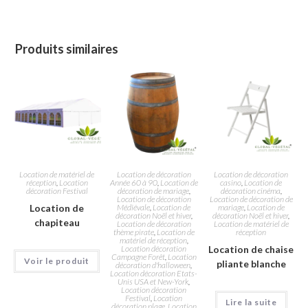
Produits similaires
Location de matériel de
Location de décoration
Location de décoration
réception
,
Location
Année 60 à 90
,
Location de
casino
,
Location de
décoration Festival
décoration de mariage
,
décoration cinéma
,
Location de décoration
Location de décoration de
Location de
Médiévale
,
Location de
mariage
,
Location de
décoration Noël et hiver
,
décoration Noël et hiver
,
chapiteau
Location de décoration
Location de matériel de
thème pirate
,
Location de
réception
matériel de réception
,
Location décoration
Location de chaise
Campagne Forêt
,
Location
Voir le produit
pliante blanche
décoration d'halloween
,
Location décoration Etats-
Unis USA et New-York
,
Location décoration
Festival
,
Location
Lire la suite
décoration plage
,
Location