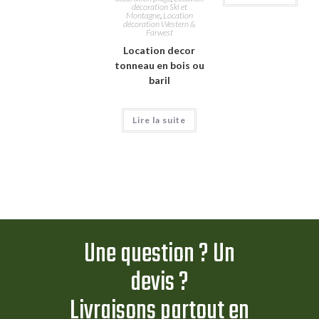
décoration Ski et
Montagne
,
Location
décoration Western &
Farwest
Location decor
tonneau en bois ou
baril
Lire la suite
Une question ? Un
devis ?
Livraisons partout en