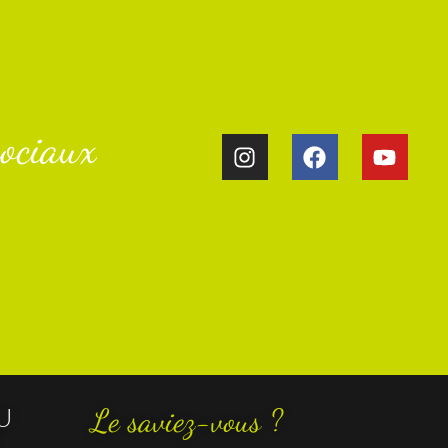
ociaux​
U
Le saviez-vous ?