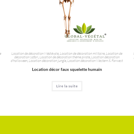
e
Location de décoration Médiévale
,
Location de décoration militaire
,
Location de
décoration safari
,
Location de décoration thème pirate
,
Location décoration
d'halloween
,
Location décoration jungle
,
Location décoration Western & Farwest
Location décor faux squelette humain
Lire la suite