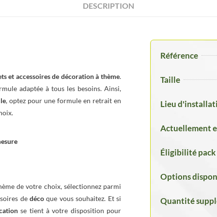
DESCRIPTION
Référence
ets et accessoires de décoration à thème
.
Taille
rmule adaptée à tous les besoins. Ainsi,
le
, optez pour une formule en retrait en
Lieu d'installa
hoix.
Actuellement e
mesure
Éligibilité pack
Options dispon
hème de votre choix, sélectionnez parmi
ssoires de
déco
que vous souhaitez. Et si
Quantité supp
cation
se tient à votre disposition pour