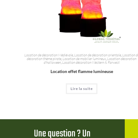
Location de décoration Médiévale
,
Location de décoration orientale
,
Location d
décoration thème pirate
,
Location de mobilier lumineux
,
Location décoration
d'halloween
,
Location décoration Western & Farwest
Location effet flamme lumineuse
Lire la suite
Une question ? Un