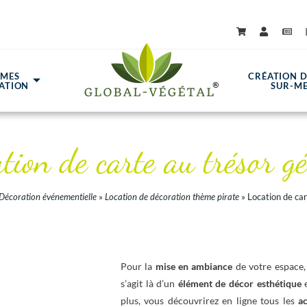
ÈMES
CRÉATION 
ATION
SUR-M
tion de carte au trésor g
Décoration événementielle
»
Location de décoration thème pirate
»
Location de car
Pour la
mise en ambiance
de votre espace
s’agit là d’un
élément de décor
esthétique
e
plus, vous découvrirez en ligne tous les
a