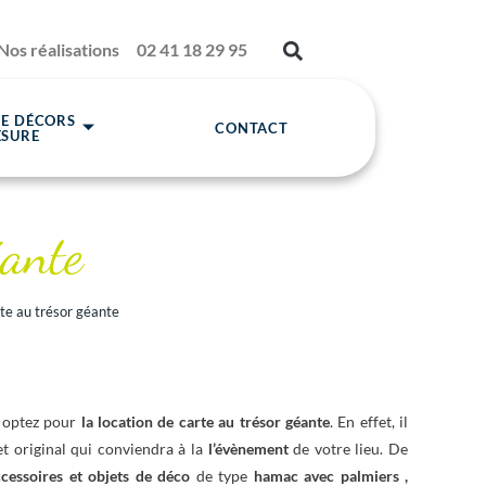
Nos réalisations
02 41 18 29 95
DE DÉCORS
CONTACT
ESURE
éante
te au trésor géante
, optez pour
la location de carte au trésor géante
. En effet, il
t original qui conviendra à la
l’évènement
de votre lieu. De
ccessoires et objets de déco
de type
hamac avec palmiers
,