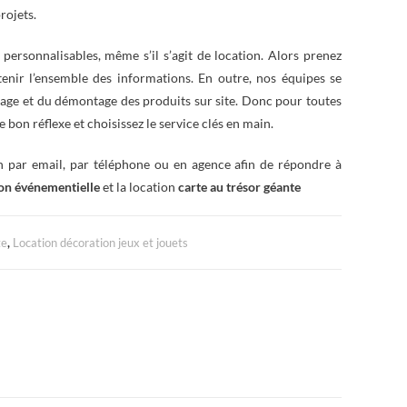
rojets.
personnalisables, même s’il s’agit de location. Alors prenez
btenir l’ensemble des informations. En outre, nos équipes se
tage et du démontage des produits sur site. Donc pour toutes
le bon réflexe et choisissez le service clés en main.
on par email, par téléphone ou en agence afin de répondre à
on événementielle
et la location
carte au trésor géante
te
,
Location décoration jeux et jouets