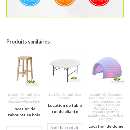
Produits similaires
Location de matériel de
Location de matériel de
Location de décoration
réception
,
Location
réception
Noël et hiver
,
Location de
décoration France Paris
matériel de réception
,
Location de table
Location décoration
Location de
Festival
,
Location
ronde pliante
décoration gonflable
,
tabouret en bois
Location décoration Ski et
Montagne
Location de dôme
Voir le produit