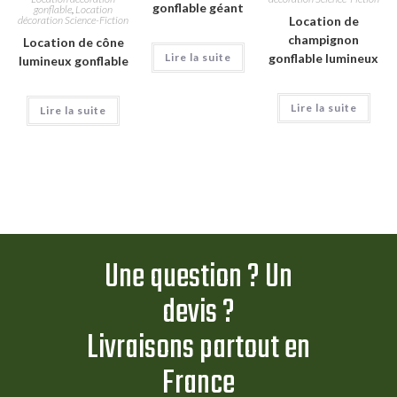
gonflable géant
gonflable
,
Location
décoration Science-Fiction
Location de
champignon
Location de cône
Lire la suite
gonflable lumineux
lumineux gonflable
Lire la suite
Lire la suite
Une question ? Un
devis ?
Livraisons partout en
France