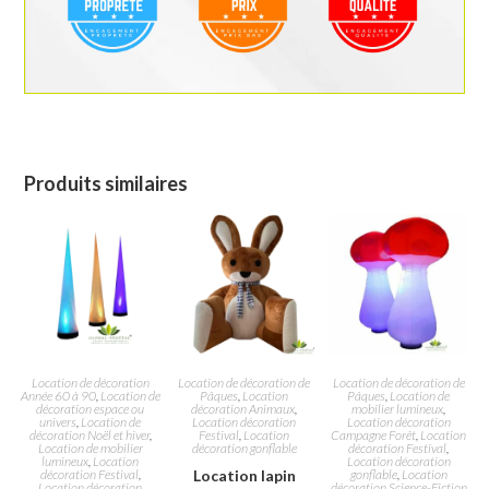
Produits similaires
Location de décoration
Location de décoration de
Location de décoration de
Année 60 à 90
,
Location de
Pâques
,
Location
Pâques
,
Location de
décoration espace ou
décoration Animaux
,
mobilier lumineux
,
univers
,
Location de
Location décoration
Location décoration
décoration Noël et hiver
,
Festival
,
Location
Campagne Forêt
,
Location
Location de mobilier
décoration gonflable
décoration Festival
,
lumineux
,
Location
Location décoration
décoration Festival
,
Location lapin
gonflable
,
Location
Location décoration
décoration Science-Fiction