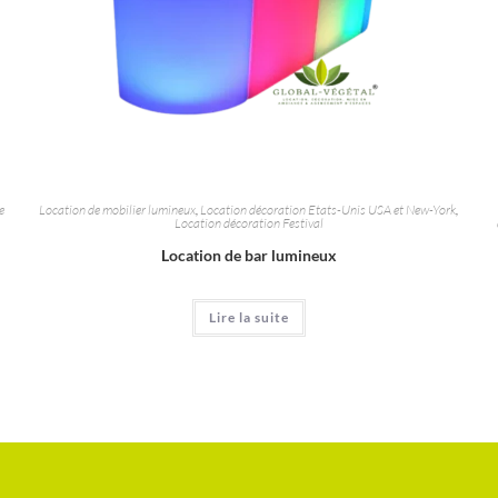
e
Location de mobilier lumineux
,
Location décoration Etats-Unis USA et New-York
,
Location décoration Festival
Location de bar lumineux
Lire la suite