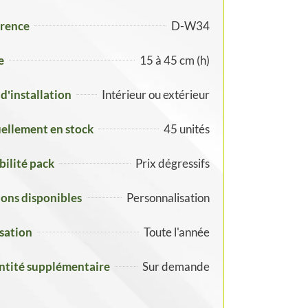
rence
D-W34
e
15 à 45 cm (h)
 d'installation
Intérieur ou extérieur
ellement en stock
45 unités
ibilité pack
Prix dégressifs
ons disponibles
Personnalisation
isation
Toute l'année
tité supplémentaire
Sur demande