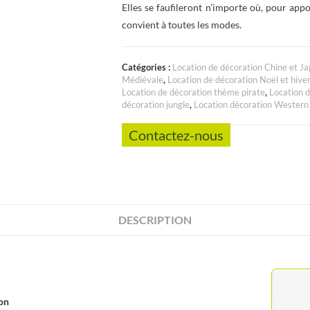
Elles se faufileront n’importe où, pour app
convient à toutes les modes.
Catégories :
Location de décoration Chine et J
Médiévale
,
Location de décoration Noël et hive
Location de décoration thème pirate
,
Location d
décoration jungle
,
Location décoration Western
Contactez-nous
DESCRIPTION
ion