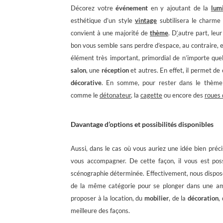
Décorez votre
événement
en y ajoutant de la
lum
esthétique d’un style
vintage
subtilisera le charm
convient à une majorité de
thème
.
D
‘
autre part, leu
bon vous semble sans perdre d’espace, au contraire, el
élément très important, primordial de n’importe que
salon
, une
réception
et autres. En effet, il permet d
décorative
. En somme, pour rester dans le thème 
comme le
détonateur
, la
cagette
ou encore des
roues 
Davantage d’options et possibilités disponibles
Aussi, dans le cas où vous auriez une idée bien pré
vous accompagner. De cette façon, il vous est pos
scénographie déterminée. Effectivement, nous disposo
de la même catégorie pour se plonger dans une am
proposer à la location, du
mobilier
, de la
décoration
,
meilleure des façons.