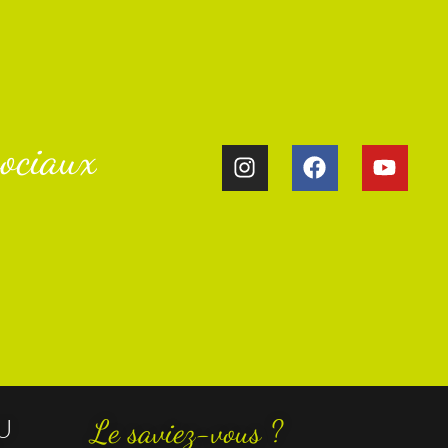
ociaux​
U
Le saviez-vous ?