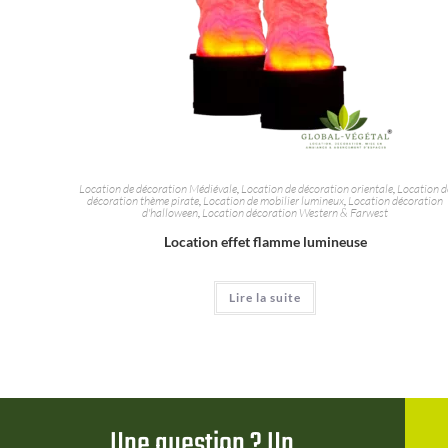
Location de décoration Médiévale
,
Location de décoration orientale
,
Location d
décoration thème pirate
,
Location de mobilier lumineux
,
Location décoration
d'halloween
,
Location décoration Western & Farwest
Location effet flamme lumineuse
Lire la suite
Une question ? Un