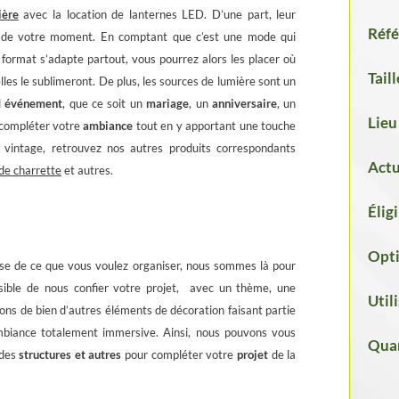
ière
avec la location de lanternes LED. D’une part, l
eur
Réfé
e de votre moment. En comptant que c’est une mode qui
r format s’adapte partout, vous pourrez alors les placer où
Taill
les le sublimeront. De plus, les sources de lumière sont un
l
événement
, que ce soit un
mariage
, un
anniversaire
, un
Lieu
e compléter votre
ambiance
tout en y apportant une touche
vintage, retrouvez nos autres produits correspondants
Actu
de charrette
et autres.
Élig
Opti
cise de ce que vous voulez organiser, nous sommes là pour
sible de nous confier votre projet, avec un thème, une
Util
ns de bien d’autres éléments de décoration faisant partie
biance totalement immersive. Ainsi, nous pouvons vous
Quan
 des
structures et autres
pour compléter votre
projet
de la