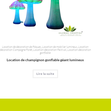
Location de décoration de Pâques
,
Location de mobilier lumineux
,
Location
décoration Campagne Forêt
,
Location décoration Festival
,
Location décoration
gonflable
Location de champignon gonflable géant lumineux
Lire la suite