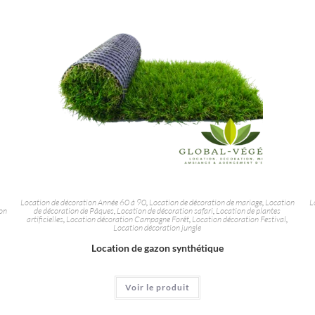
Location de décoration Année 60 à 90
,
Location de décoration de mariage
,
Location
L
on
de décoration de Pâques
,
Location de décoration safari
,
Location de plantes
artificielles
,
Location décoration Campagne Forêt
,
Location décoration Festival
,
Location décoration jungle
Location de gazon synthétique
Voir le produit