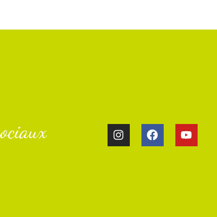
ociaux​