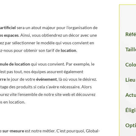
artificiel
sera un atout majeur pour l’organisation de
Réfé
os espaces
. Ainsi, vous obtiendrez un décor avec une
z par sélectionner le modèle qui vous convient en
Taill
z-nous pour obtenir son tarif de
location
.
mule de location
qui vous convient. Par exemple, le
Colo
 n’est pas tout, nos équipes assurent également
erre
le jour de votre
événement
, là où vous le désirez.
Lieu
tage des produits si cela s’avère nécessaire. Alors
ourez vite l’ensemble de notre site web et découvrez
Actu
s en location.
Élig
Opt
le
sur-mesure
est notre métier. C’est pourquoi, Global-