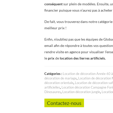
conséquent
sur plein de modèles. Ensuite, un
financier puisque vous n’aurez pas à acheter
De fait, vous trouverez dans notre catégori
meilleur prix !
Enfin, n’oubliez pas que les équipes de Glob
email afin de répondre à toutes vos question
rendre visite en agence pour visualiser l’en
le
prix
de
location des lierres artificiels.
Catégories :
Location de décoration Année 60 
décoration de mariage
,
Location de décoration
décoration orientale
,
Location de décoration saf
artificielles
,
Location décoration Campagne For
Dinosaures
,
Location décoration jungle
,
Locatio
Contactez-nous