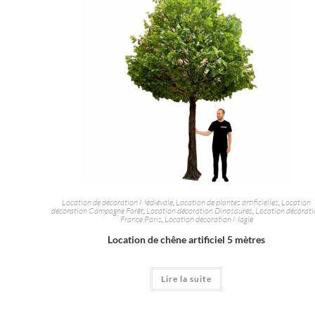
Location de décoration Médiévale
,
Location de plantes artificielles
,
Location
décoration Campagne Forêt
,
Location décoration Dinosaures
,
Location décorati
France Paris
,
Location décoration Magie
Location de chêne artificiel 5 mètres
Lire la suite