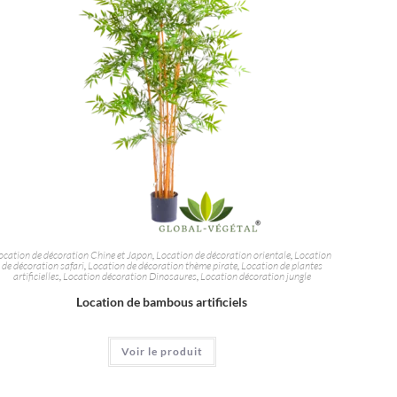
ocation de décoration Chine et Japon
,
Location de décoration orientale
,
Location
de décoration safari
,
Location de décoration thème pirate
,
Location de plantes
artificielles
,
Location décoration Dinosaures
,
Location décoration jungle
Location de bambous artificiels
Voir le produit