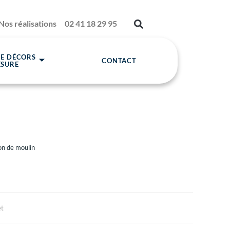
Nos réalisations
02 41 18 29 95
DE DÉCORS
CONTACT
ESURE
on de moulin
êt