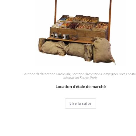
Location de décoration Médiévale
,
Location décoration Campagne Forêt
,
Locati
décoration France Paris
Location d’étale de marché
Lire la suite