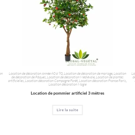
on
Location de décoration Année 60 à 90
,
Location de décoration de mariage
,
Location
Lo
de décoration de Pâques
,
Location de décoration Médiévale
,
Location de plantes
d
artificielles
,
Location décoration Campagne Forêt
,
Location décoration France Paris
,
Location décoration Magie
Location de pommier artificiel 3 mètres
Lire la suite