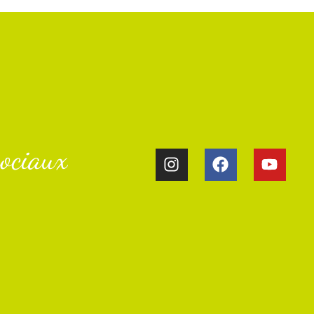
ociaux​