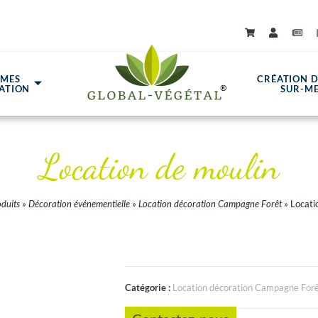
ÈMES
CRÉATION 
ATION
SUR-M
Location de moulin
duits
»
Décoration événementielle
»
Location décoration Campagne Forêt
»
Locati
Catégorie :
Location décoration Campagne For