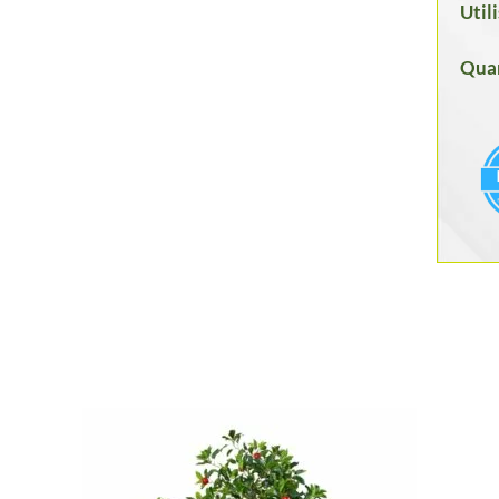
Util
Quan