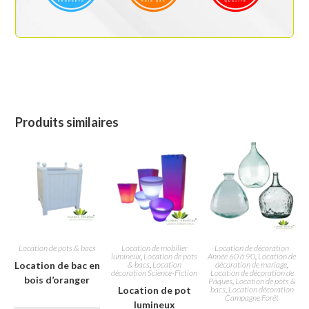
Produits similaires
Location de pots & bacs
Location de mobilier
Location de décoration
lumineux
,
Location de pots
Année 60 à 90
,
Location de
Location de bac en
& bacs
,
Location
décoration de mariage
,
décoration Science-Fiction
Location de décoration de
bois d’oranger
Pâques
,
Location de pots &
Location de pot
bacs
,
Location décoration
Campagne Forêt
lumineux