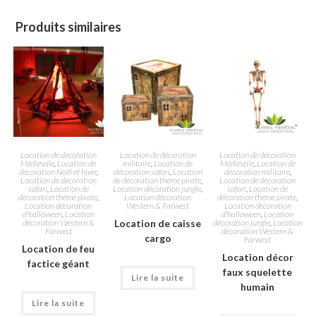
Produits similaires
Location de décoration
Location de décoration
Location de décoration
Médiévale
,
Location de
militaire
,
Location de
Médiévale
,
Location de
décoration Noël et hiver
,
décoration safari
,
Location
décoration militaire
,
Location de décoration
de décoration thème pirate
,
Location de décoration
safari
,
Location de
Location décoration jungle
,
safari
,
Location de
décoration thème pirate
,
Location décoration
décoration thème pirate
,
Location décoration
Western & Farwest
Location décoration
d'halloween
,
Location
d'halloween
,
Location
décoration Western &
Location de caisse
décoration jungle
,
Location
Farwest
décoration Western &
cargo
Farwest
Location de feu
Location décor
factice géant
faux squelette
Lire la suite
humain
Lire la suite