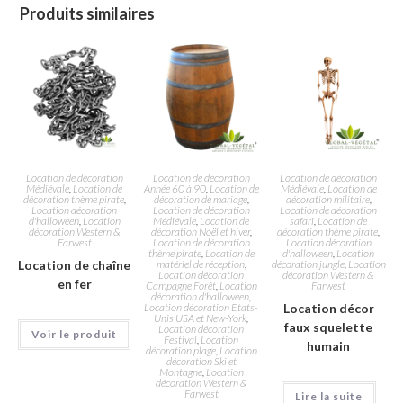
Produits similaires
Location de décoration
Location de décoration
Location de décoration
Médiévale
,
Location de
Année 60 à 90
,
Location de
Médiévale
,
Location de
décoration thème pirate
,
décoration de mariage
,
décoration militaire
,
Location décoration
Location de décoration
Location de décoration
d'halloween
,
Location
Médiévale
,
Location de
safari
,
Location de
décoration Western &
décoration Noël et hiver
,
décoration thème pirate
,
Farwest
Location de décoration
Location décoration
thème pirate
,
Location de
d'halloween
,
Location
Location de chaîne
matériel de réception
,
décoration jungle
,
Location
Location décoration
décoration Western &
en fer
Campagne Forêt
,
Location
Farwest
décoration d'halloween
,
Location décoration Etats-
Location décor
Unis USA et New-York
,
faux squelette
Location décoration
Voir le produit
Festival
,
Location
humain
décoration plage
,
Location
décoration Ski et
Montagne
,
Location
décoration Western &
Farwest
Lire la suite