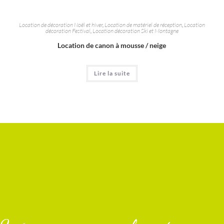
Location de décoration Noël et hiver
,
Location de matériel de réception
,
Location
décoration Festival
,
Location décoration Ski et Montagne
Location de canon à mousse / neige
Lire la suite