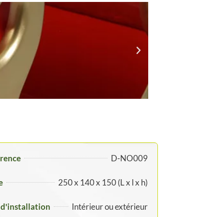
rence
D-NO009
e
250 x 140 x 150 (L x l x h)
 d'installation
Intérieur ou extérieur