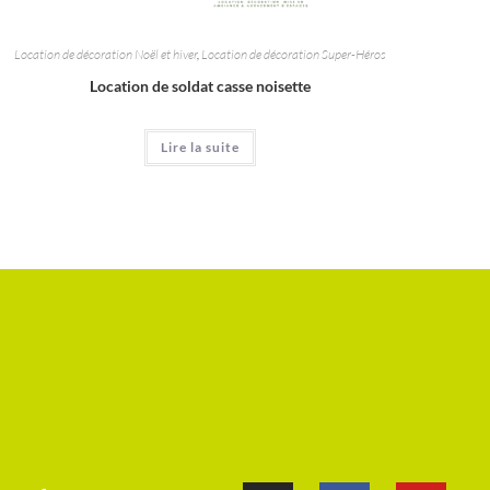
Location de décoration Noël et hiver
,
Location de décoration Super-Héros
Location de soldat casse noisette
Lire la suite