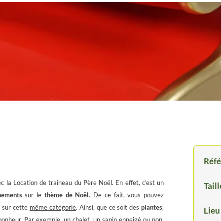
Réfé
 la Location de traîneau du Père Noël. En effet, c’est un
Taill
nements
sur le
thème
de
Noël
. De ce fait, vous pouvez
s sur cette
même catégorie
. Ainsi, que ce soit des
plantes
,
Lieu
 bonheur. Par exemple, un
chalet
, un
sapin
enneigé
ou non,