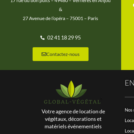
17 rue du bon puits – 49480 – Verrières en Anjou
&
27 Avenue de l’opéra – 75001 – Paris
02 41 18 29 95
Contactez-nous
EN
Nos 
Votre agence de location de
végétaux, décorations et
Loca
matériels événementiels
Loca