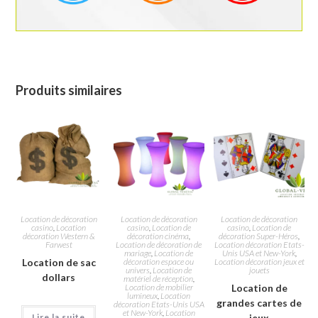
Produits similaires
Location de décoration
Location de décoration
Location de décoration
casino
,
Location
casino
,
Location de
casino
,
Location de
décoration Western &
décoration cinéma
,
décoration Super-Héros
,
Farwest
Location de décoration de
Location décoration Etats-
mariage
,
Location de
Unis USA et New-York
,
Location de sac
décoration espace ou
Location décoration jeux et
univers
,
Location de
jouets
dollars
matériel de réception
,
Location de mobilier
Location de
lumineux
,
Location
grandes cartes de
décoration Etats-Unis USA
et New-York
,
Location
Lire la suite
jeux