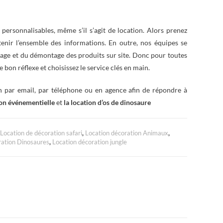
personnalisables, même s’il s’agit de location. Alors prenez
btenir l’ensemble des informations. En outre, nos équipes se
tage et du démontage des produits sur site. Donc pour toutes
le bon réflexe et choisissez le service clés en main.
on par email, par téléphone ou en agence afin de répondre à
on événementielle
et
la location d’os de dinosaure
Location de décoration safari
,
Location décoration Animaux
,
ration Dinosaures
,
Location décoration jungle