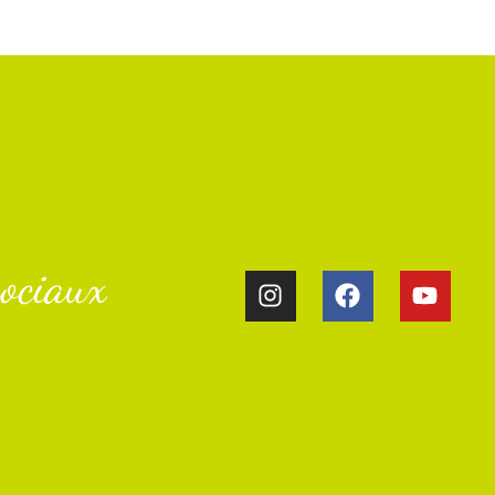
ociaux​