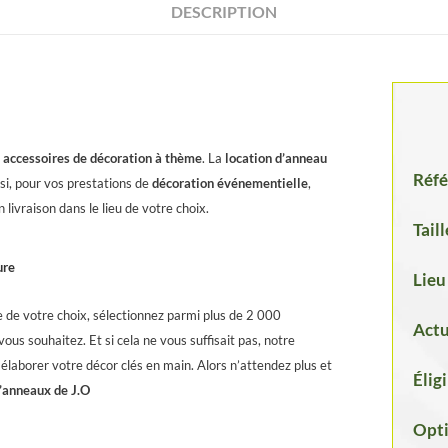
DESCRIPTION
t accessoires de décoration à thème
. La
location d’anneau
Réfé
si, pour vos prestations de
décoration événementielle
,
livraison dans le lieu de votre choix.
Taill
ure
Lieu
 de votre choix, sélectionnez parmi plus de 2 000
Actu
ous souhaitez. Et si cela ne vous suffisait pas, notre
 élaborer votre décor clés en main. Alors n’attendez plus et
Élig
d’anneaux de J.O
Opt