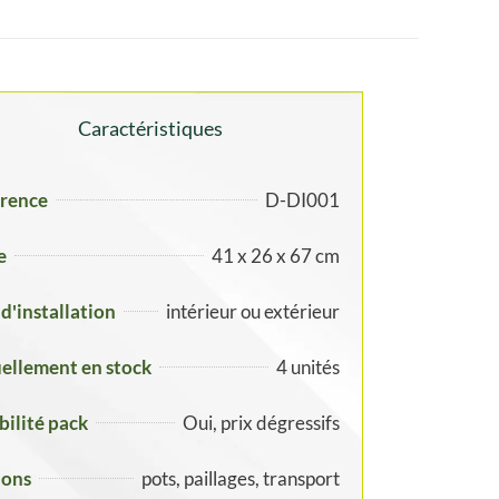
Caractéristiques
rence
D-DI001
e
41 x 26 x 67 cm
 d'installation
intérieur ou extérieur
ellement en stock
4 unités
ibilité pack
Oui, prix dégressifs
ions
pots, paillages, transport