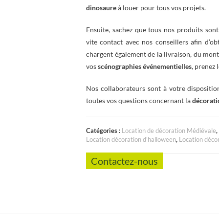
dinosaure
à louer pour tous vos projets.
Ensuite, sachez que tous nos produits sont 
vite contact avec nos conseillers afin d’o
chargent également de la livraison, du mon
vos
scénographies événementielles
, prenez 
Nos collaborateurs sont à votre dispositi
toutes vos questions concernant la
décorati
Catégories :
Location de décoration Médiévale
,
Location décoration d'halloween
,
Location déco
Contactez-nous