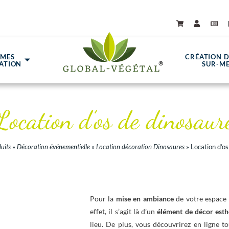
ÈMES
CRÉATION 
ATION
SUR-M
Location d’os de dinosaur
uits
»
Décoration événementielle
»
Location décoration Dinosaures
»
Location d’os
Pour la
mise en ambiance
de votre espace
effet, il s’agit là d’un
élément de décor
esth
lieu. De plus, vous découvrirez en ligne t