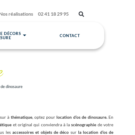
Nos réalisations
02 41 18 29 95
DE DÉCORS
CONTACT
ESURE
e
 de dinosaure
 sur à
thématique
, optez pour
location d’os de dinosaure.
En
étique
et original qui conviendra à la
scénographie
de votre
ous les
accessoires et objets de déco
sur
la location d’os de