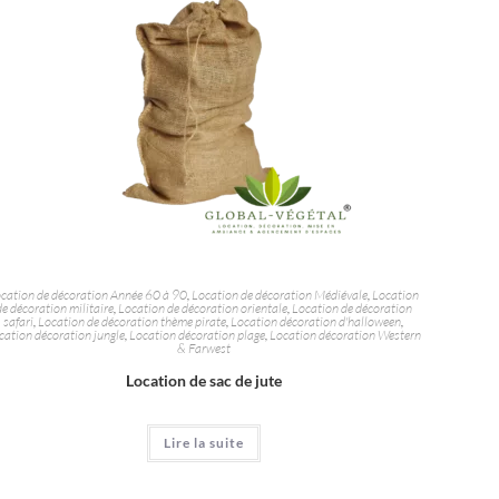
cation de décoration Année 60 à 90
,
Location de décoration Médiévale
,
Location
de décoration militaire
,
Location de décoration orientale
,
Location de décoration
safari
,
Location de décoration thème pirate
,
Location décoration d'halloween
,
cation décoration jungle
,
Location décoration plage
,
Location décoration Western
& Farwest
Location de sac de jute
Lire la suite