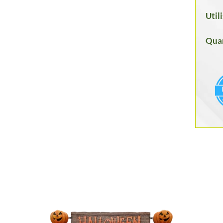
Util
Quan