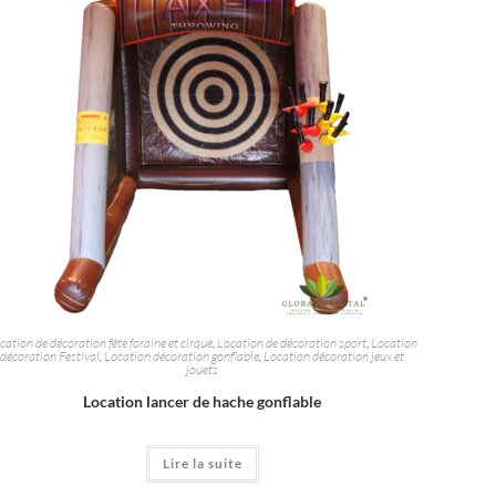
cation de décoration fête foraine et cirque
,
Location de décoration sport
,
Location
décoration Festival
,
Location décoration gonflable
,
Location décoration jeux et
jouets
Location lancer de hache gonflable
Lire la suite