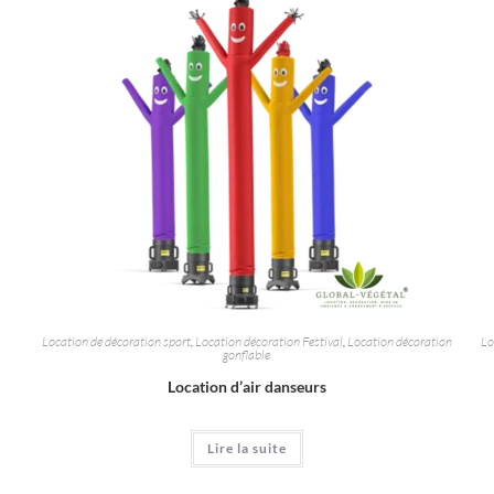
Location de décoration sport
,
Location décoration Festival
,
Location décoration
Lo
gonflable
Location d’air danseurs
Lire la suite