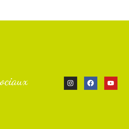
ociaux​