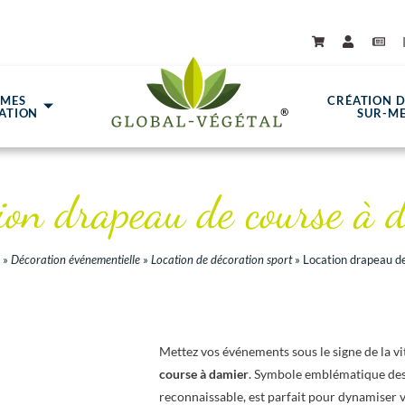
ÈMES
CRÉATION 
ATION
SUR-M
ion drapeau de course à 
»
Décoration événementielle
»
Location de décoration sport
»
Location drapeau d
Mettez vos événements sous le signe de la vi
course à damier
. Symbole emblématique des 
reconnaissable, est parfait pour dynamiser v