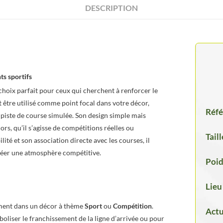
DESCRIPTION
s sportifs
choix parfait pour ceux qui cherchent à renforcer le
 être utilisé comme point focal dans votre décor,
Réfé
e piste de course simulée. Son design simple mais
rs, qu’il s’agisse de compétitions réelles ou
Taill
ité et son association directe avec les courses, il
créer une atmosphère compétitive.
Poid
Lieu
ement dans un décor à thème
Sport
ou
Compétition
.
Actu
ymboliser le franchissement de la ligne d’arrivée ou pour