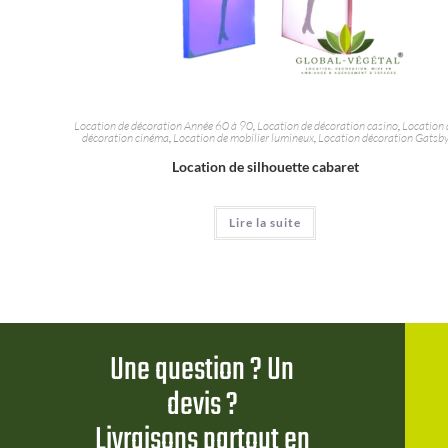
Location de décoration Année 60 à 90
,
Location de décoration casino
,
Location 
décoration cinéma
,
Location de mobilier lumineux
,
Location décoration Gatsb
Location de silhouette cabaret
Lire la suite
Une question ? Un
devis ?
Livraisons partout en