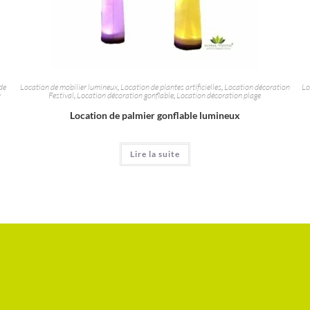
de
Location de mobilier lumineux
,
Location de plantes artificielles
,
Location décoration
Lo
y
Festival
,
Location décoration gonflable
,
Location décoration plage
Location de palmier gonflable lumineux
Lire la suite