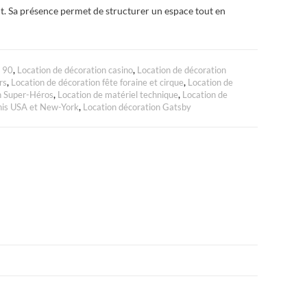
t. Sa présence permet de structurer un espace tout en
à 90
,
Location de décoration casino
,
Location de décoration
rs
,
Location de décoration fête foraine et cirque
,
Location de
n Super-Héros
,
Location de matériel technique
,
Location de
nis USA et New-York
,
Location décoration Gatsby