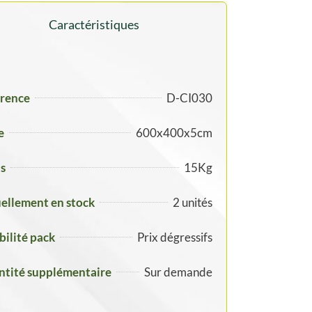
Caractéristiques
rence
D-CI030
e
600x400x5cm
s
15Kg
ellement en stock
2 unités
ibilité pack
Prix dégressifs
tité supplémentaire
Sur demande