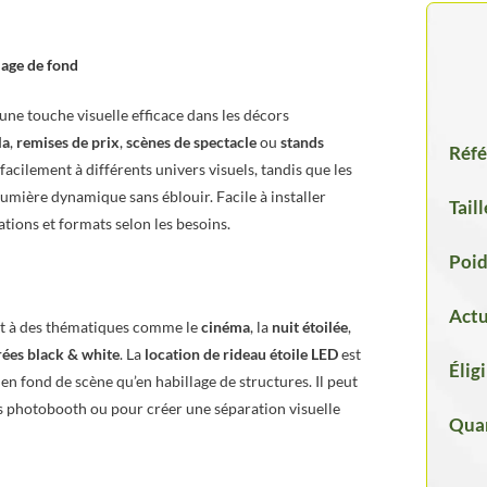
lage de fond
une touche visuelle efficace dans les décors
la
,
remises de prix
,
scènes de spectacle
ou
stands
Réfé
 facilement à différents univers visuels, tandis que les
lumière dynamique sans éblouir. Facile à installer
Taill
rations et formats selon les besoins.
Poid
Actu
t à des thématiques comme le
cinéma
, la
nuit étoilée
,
rées black & white
. La
location de rideau étoile LED
est
Élig
en fond de scène qu’en habillage de structures. Il peut
s photobooth ou pour créer une séparation visuelle
Quan