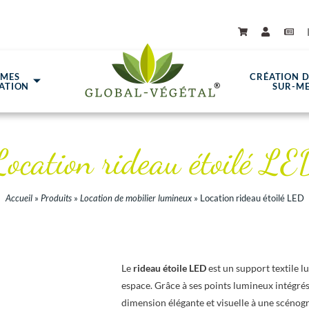
ÈMES
CRÉATION 
ATION
SUR-M
Location rideau étoilé LE
Accueil
»
Produits
»
Location de mobilier lumineux
»
Location rideau étoilé LED
Le
rideau étoile LED
est un support textile 
espace. Grâce à ses points lumineux intégrés, 
dimension élégante et visuelle à une scénogra