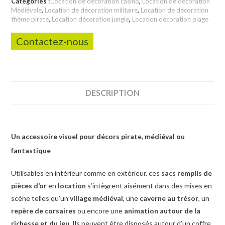
Catégories :
Location de décoration casino
,
Location de décoration
Médiévale
,
Location de décoration militaire
,
Location de décoration
thème pirate
,
Location décoration jungle
,
Location décoration plage
Contactez-nous
DESCRIPTION
Un accessoire visuel pour décors pirate, médiéval ou
fantastique
Utilisables en intérieur comme en extérieur, ces
sacs remplis de
pièces d’or
en
location
s’intègrent aisément dans des mises en
scène telles qu’un
village médiéval
, une
caverne au trésor
, un
repère de corsaires
ou encore une
animation autour de la
richesse et du jeu
. Ils peuvent être disposés autour d’un coffre,