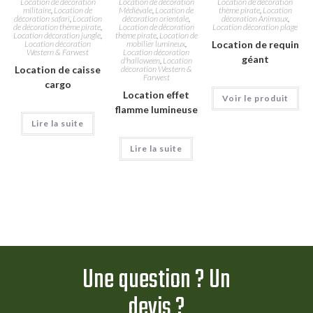
Location de décoration
Location de décoration
Location de décoration
militaire
,
Location de
Médiévale
,
Location de
thème pirate
,
Location
décoration safari
,
Location
décoration orientale
,
décoration Animaux
,
de décoration thème pirate
,
Location de décoration
Location décoration plage
Location décoration jungle
,
thème pirate
,
Location de
Location décoration
mobilier lumineux
,
Location de requin
Western & Farwest
Location décoration
géant
d'halloween
,
Location
Location de caisse
décoration Western &
Farwest
cargo
Location effet
Voir le produit
flamme lumineuse
Lire la suite
Lire la suite
Une question ? Un
devis ?