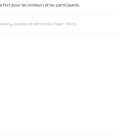
 fort pour les visiteurs et les participants.
univers
,
Location de décoration Super-Héros