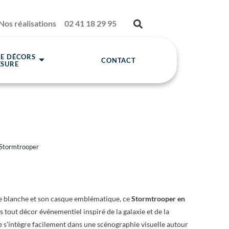
Nos réalisations
02 41 18 29 95
DE DÉCORS
CONTACT
ESURE
 Stormtrooper
re blanche et son casque emblématique, ce
Stormtrooper en
out décor événementiel inspiré de la galaxie et de la
e s’intègre facilement dans une scénographie visuelle autour