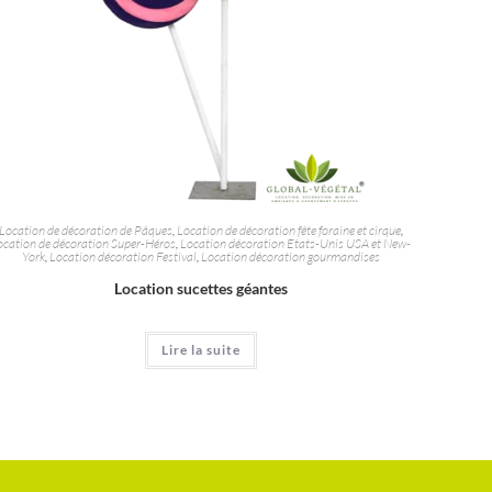
Location de décoration de Pâques
,
Location de décoration fête foraine et cirque
,
ocation de décoration Super-Héros
,
Location décoration Etats-Unis USA et New-
York
,
Location décoration Festival
,
Location décoration gourmandises
Location sucettes géantes
Lire la suite