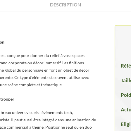
DESCRIPTION
ion
est conçue pour donner du relief à vos espaces
tand corporate ou décor immersif. Les finitions
Réfé
isme global du personnage en font un objet de décor
érente. Ce type d’élément est souvent utilisé avec
Taill
r une scène complète et thématique.
Poid
mtrooper
Actu
breux univers visuels : événements tech,
iste. Il peut aussi être intégré dans une animation de
Élig
pace commercial à thème. Positionné seul ou en duo