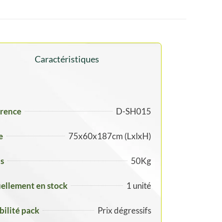
Caractéristiques
rence
D-SH015
e
75x60x187cm (LxlxH)
s
50Kg
ellement en stock
1 unité
ibilité pack
Prix dégressifs