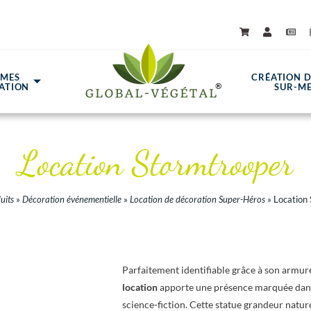
ÈMES
CRÉATION 
ATION
SUR-M
Location Stormtrooper
uits
»
Décoration événementielle
»
Location de décoration Super-Héros
»
Location
Parfaitement identifiable grâce à son armu
location
apporte une présence marquée dans t
science-fiction. Cette statue grandeur natur