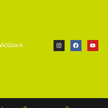
ociaux​