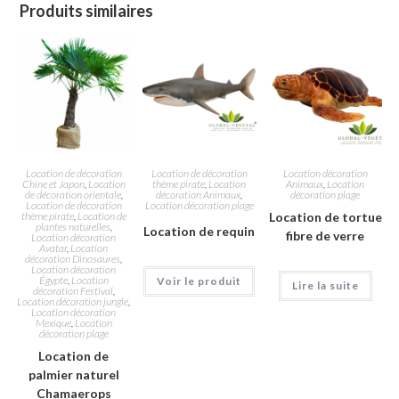
Produits similaires
Location de décoration
Location de décoration
Location décoration
Chine et Japon
,
Location
thème pirate
,
Location
Animaux
,
Location
de décoration orientale
,
décoration Animaux
,
décoration plage
Location de décoration
Location décoration plage
thème pirate
,
Location de
Location de tortue
plantes naturelles
,
Location de requin
fibre de verre
Location décoration
Avatar
,
Location
décoration Dinosaures
,
Location décoration
Égypte
,
Location
Voir le produit
Lire la suite
décoration Festival
,
Location décoration jungle
,
Location décoration
Mexique
,
Location
décoration plage
Location de
palmier naturel
Chamaerops