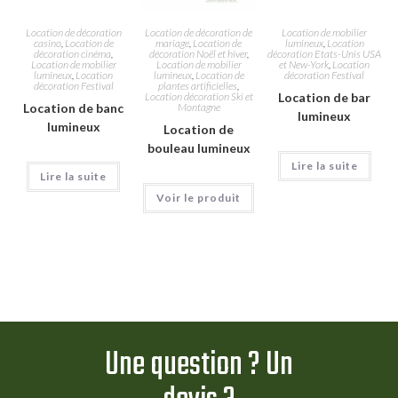
Location de décoration
Location de décoration de
Location de mobilier
casino
,
Location de
mariage
,
Location de
lumineux
,
Location
décoration cinéma
,
décoration Noël et hiver
,
décoration Etats-Unis USA
Location de mobilier
Location de mobilier
et New-York
,
Location
lumineux
,
Location
lumineux
,
Location de
décoration Festival
décoration Festival
plantes artificielles
,
Location décoration Ski et
Location de bar
Location de banc
Montagne
lumineux
lumineux
Location de
bouleau lumineux
Lire la suite
Lire la suite
Voir le produit
Une question ? Un