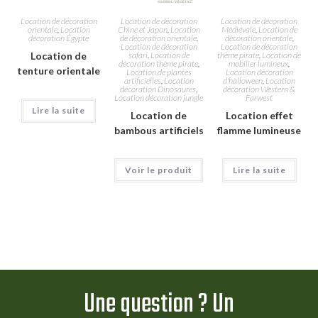
Location de décoration
Location de décoration
Location de décoration
orientale
,
Location
Chine et Japon
,
Location
Médiévale
,
Location de
décoration Égypte
de décoration orientale
,
décoration orientale
,
Location de décoration
Location de décoration
Location de
safari
,
Location de
thème pirate
,
Location de
décoration thème pirate
,
mobilier lumineux
,
tenture orientale
Location de plantes
Location décoration
artificielles
,
Location
d'halloween
,
Location
décoration Dinosaures
,
décoration Western &
Location décoration jungle
Farwest
Lire la suite
Location de
Location effet
bambous artificiels
flamme lumineuse
Voir le produit
Lire la suite
Une question ? Un