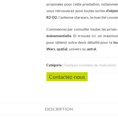
proposées pour cette prestation, notamment
vous retrouverez aussi toutes sortes
d’objet
R2-D2
, l’antenne starwars, le marché couver
Commencez par consulter toutes les prises 
événementielle
. Et trouvez ici, un maximum
pour obtenir votre devis détaillé pour la
lo
Wars
,
spatial
, univers ou
astral
.
Catégorie :
Quelques exemples de réalisations
Contactez-nous
DESCRIPTION