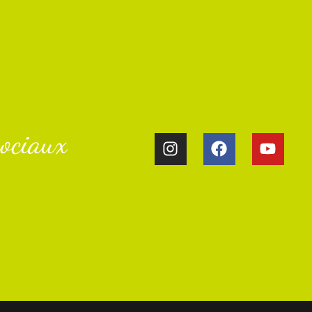
ociaux​