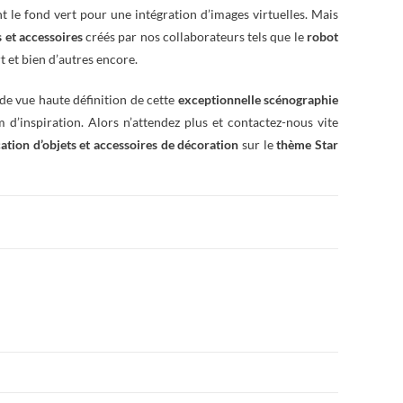
 le fond vert pour une intégration d’images virtuelles. Mais
s et accessoires
créés par nos collaborateurs tels que le
robot
t et bien d’autres encore.
de vue haute définition de cette
exceptionnelle scénographie
 d’inspiration. Alors n’attendez plus et contactez-nous vite
cation d’objets et accessoires de décoration
sur le
thème Star