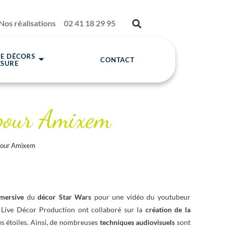
Nos réalisations
02 41 18 29 95
DE DÉCORS
CONTACT
ESURE
 pour Amixem
 pour Amixem
mersive
du
décor Star Wars
pour une vidéo du youtubeur
 Live Décor Production ont collaboré sur la
création de la
es étoiles. Ainsi, de nombreuses
techniques audiovisuels
sont