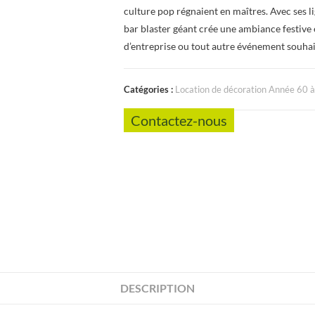
culture pop régnaient en maîtres. Avec ses lig
bar blaster géant crée une ambiance festive e
d’entreprise ou tout autre événement souhait
Catégories :
Location de décoration Année 60 
Contactez-nous
DESCRIPTION