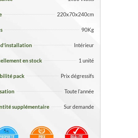
e
220x70x240cm
s
90Kg
 d'installation
Intérieur
ellement en stock
1 unité
ibilité pack
Prix dégressifs
isation
Toute l'année
tité supplémentaire
Sur demande