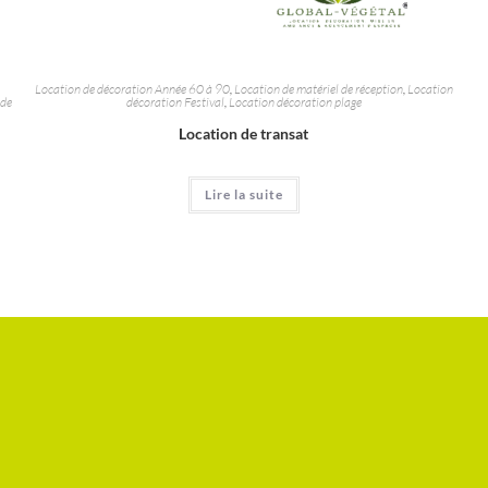
Location de décoration Année 60 à 90
,
Location de matériel de réception
,
Location
 de
décoration Festival
,
Location décoration plage
Location de transat
Lire la suite