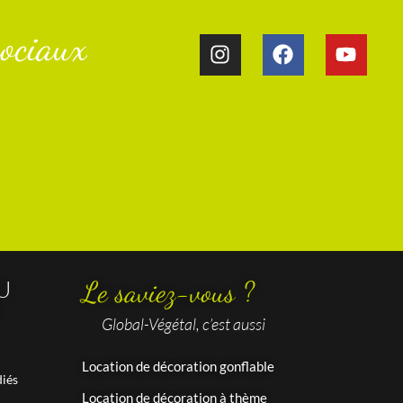
ociaux​
U
Le saviez-vous ?
Global-Végétal, c’est aussi
Location de décoration gonflable
iés
Location de décoration à thème