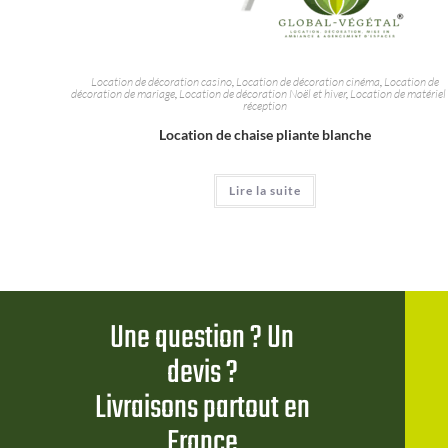
Location de décoration casino
,
Location de décoration cinéma
,
Location de
décoration de mariage
,
Location de décoration Noël et hiver
,
Location de matériel
réception
Location de chaise pliante blanche
Lire la suite
Une question ? Un
devis ?
Livraisons partout en
France