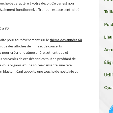
touche de caractère à votre décor. Ce bar est non
 également fonctionnel, offrant un espace central où
Taill
Poid
0 à 90
Lieu
faite pour tout événement sur le
thème des années 60
s que des affiches de films et de concerts
Actu
sco pour créer une atmosphère authentique et
es souvenirs de ces décennies tout en profitant de
Élig
 vous organisiez une soirée dansante, une fête
ar blaster géant apporte une touche de nostalgie et
Util
Quan