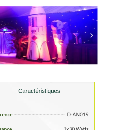
Caractéristiques
rence
D-AN019
sance
1x30 Watts