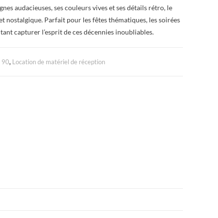
nes audacieuses, ses couleurs vives et ses détails rétro, le
t nostalgique. Parfait pour les fêtes thématiques, les soirées
ant capturer l’esprit de ces décennies inoubliables.
à 90
,
Location de matériel de réception