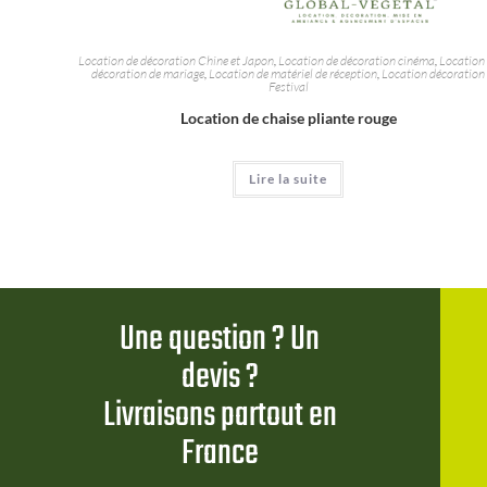
Location de décoration Chine et Japon
,
Location de décoration cinéma
,
Location
décoration de mariage
,
Location de matériel de réception
,
Location décoration
Festival
Location de chaise pliante rouge
Lire la suite
Une question ? Un
devis ?
Livraisons partout en
France