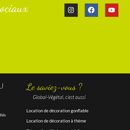
ociaux​
U
Le saviez-vous ?
Global-Végétal, c’est aussi
Location de décoration gonflable
iés
Location de décoration à thème