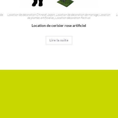
 de
Location de décoration Chine et Japon
,
Location de décoration de mariage
,
Location
L
de plantes artificielles
,
Location décoration Festival
Location de cerisier rose artificiel
Lire la suite