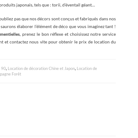
roduits japonais, tels que : torii, d’éventail géant…
oubliez pas que nos décors sont conçus et fabriqués dans nos
s saurons élaborer l’élément de déco que vous imaginez tant !
mentielles
, prenez le bon réflexe et choisissez notre service
nt et contactez nous vite pour obtenir le prix de location du
à 90
,
Location de décoration Chine et Japon
,
Location de
mpagne Forêt