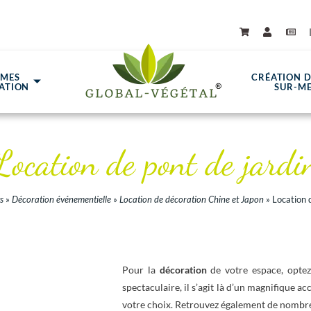
ÈMES
CRÉATION 
ATION
SUR-M
Location de pont de jardi
s
»
Décoration événementielle
»
Location de décoration Chine et Japon
»
Location 
Pour la
décoration
de votre espace, opte
spectaculaire, il s’agit là d’un magnifique a
votre choix. Retrouvez également de nombre