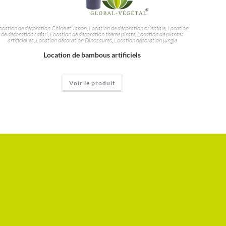
ocation de décoration Chine et Japon
,
Location de décoration orientale
,
Location
de décoration safari
,
Location de décoration thème pirate
,
Location de plantes
artificielles
,
Location décoration Dinosaures
,
Location décoration jungle
Location de bambous artificiels
Voir le produit