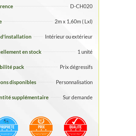
rence
D-CH020
e
2m x 1,60m ( Lxl)
 d'installation
Intérieur ou extérieur
ellement en stock
1 unité
ibilité pack
Prix dégressifs
ons disponibles
Personnalisation
tité supplémentaire
Sur demande