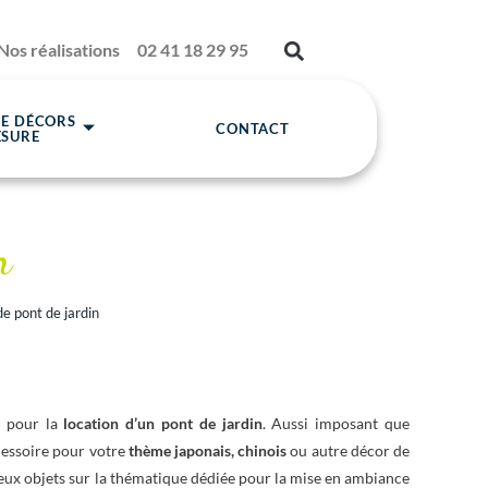
Nos réalisations
02 41 18 29 95
DE DÉCORS
CONTACT
ESURE
n
de pont de jardin
z pour la
location d’un pont de jardin
. Aussi imposant que
ccessoire pour votre
thème
japonais, chinois
ou autre décor de
ux objets sur la thématique dédiée pour la mise en ambiance