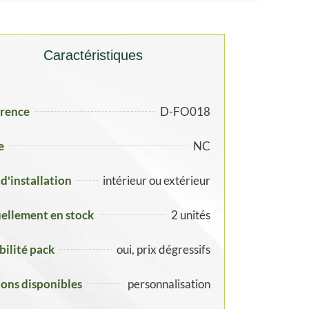
Caractéristiques
rence
D-FO018
e
NC
 d'installation
intérieur ou extérieur
ellement en stock
2 unités
ibilité pack
oui, prix dégressifs
ons disponibles
personnalisation