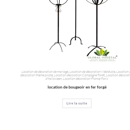
Location de décoration de mariage
,
Location de décoration Médiévale
,
Location 
décoration thème pirate
,
Location décoration Campagne Forêt
,
Location décorat
d'halloween
,
Location décoration France Paris
location de bougeoir en fer forgé
Lire la suite