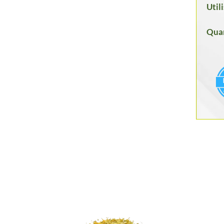
Util
Quan