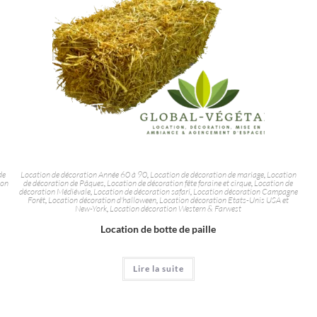
de
Location de décoration Année 60 à 90
,
Location de décoration de mariage
,
Location
ion
de décoration de Pâques
,
Location de décoration fête foraine et cirque
,
Location de
décoration Médiévale
,
Location de décoration safari
,
Location décoration Campagne
Forêt
,
Location décoration d'halloween
,
Location décoration Etats-Unis USA et
New-York
,
Location décoration Western & Farwest
Location de botte de paille
Lire la suite