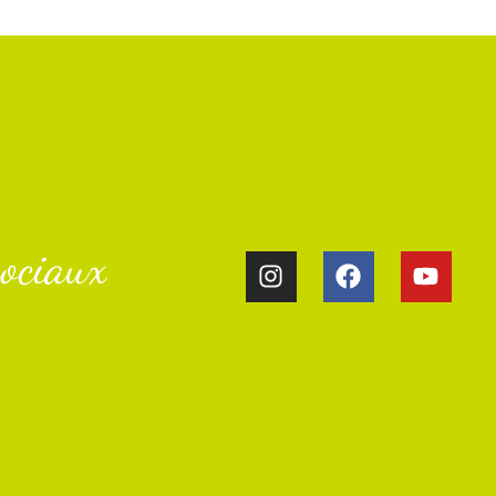
ociaux​