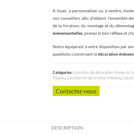
A louer, à personnaliser ou à vendre, toute
nos conseillers afin d’obtenir l’ensemble d
de la livraison, du montage et du démontag
événementielles
, prenez le bon réflexe et ch
Notre équipe est à votre disposition par em
questions concernant la
décoration événeme
Catégories :
Location de décoration Année 60 
Pâques
,
Location de décoration militaire
,
Locati
Contactez-nous
DESCRIPTION