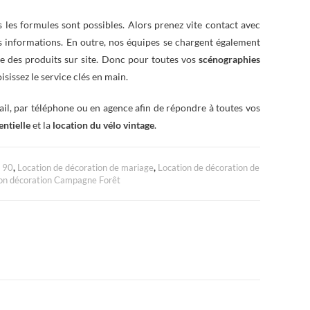
s les formules sont possibles. Alors prenez vite contact avec
es informations. En outre, nos équipes se chargent également
e des produits sur site. Donc pour toutes vos
scénographies
oisissez le service clés en main.
ail, par téléphone ou en agence afin de répondre à toutes vos
ntielle
et la
location du vélo vintage
.
à 90
,
Location de décoration de mariage
,
Location de décoration de
on décoration Campagne Forêt