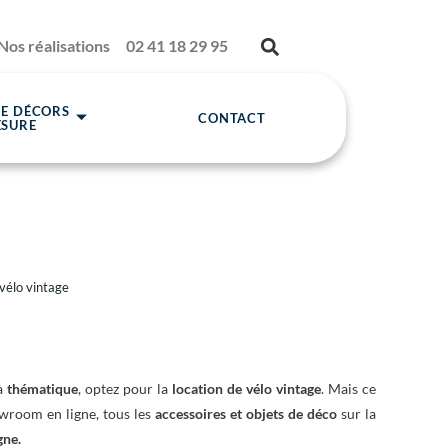
Nos réalisations
02 41 18 29 95
DE DÉCORS
CONTACT
ESURE
vélo vintage
 à
thématique
, optez pour la
location de vélo vintage
. Mais ce
owroom en ligne, tous les
accessoires et objets de déco
sur la
gne.