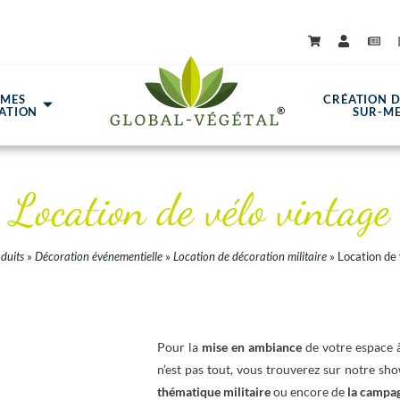
ÈMES
CRÉATION 
ATION
SUR-M
Location de vélo vintage
duits
»
Décoration événementielle
»
Location de décoration militaire
»
Location de 
Pour la
mise en ambiance
de votre espace
n’est pas tout, vous trouverez sur notre sh
thématique
militaire
ou encore de
la campa