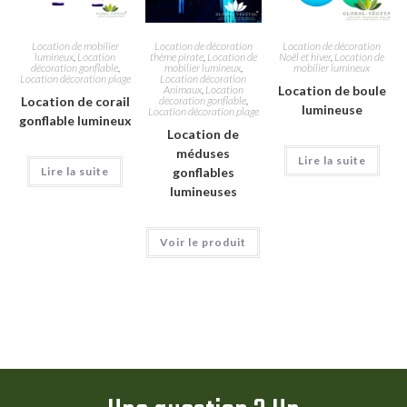
Location de mobilier
Location de décoration
Location de décoration
lumineux
,
Location
thème pirate
,
Location de
Noël et hiver
,
Location de
décoration gonflable
,
mobilier lumineux
,
mobilier lumineux
Location décoration plage
Location décoration
Animaux
,
Location
Location de boule
Location de corail
décoration gonflable
,
lumineuse
Location décoration plage
gonflable lumineux
Location de
méduses
Lire la suite
Lire la suite
gonflables
lumineuses
Voir le produit