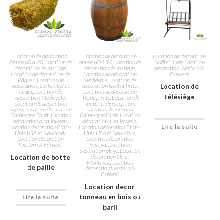
Location de décoration
Location de décoration
Location de décoration
Année 60 à 90
,
Location de
Année 60 à 90
,
Location de
Noël et hiver
,
Location
décoration de mariage
,
décoration de mariage
,
décoration Western &
Location de décoration de
Location de décoration
Farwest
Pâques
,
Location de
Médiévale
,
Location de
décoration fête foraine et
décoration Noël et hiver
,
Location de
cirque
,
Location de
Location de décoration
télésiège
décoration Médiévale
,
thème pirate
,
Location de
Location de décoration
matériel de réception
,
safari
,
Location décoration
Location décoration
Campagne Forêt
,
Location
Campagne Forêt
,
Location
décoration d'halloween
,
décoration d'halloween
,
Lire la suite
Location décoration Etats-
Location décoration Etats-
Unis USA et New-York
,
Unis USA et New-York
,
Location décoration
Location décoration
Western & Farwest
Festival
,
Location
décoration plage
,
Location
Location de botte
décoration Ski et
Montagne
,
Location
de paille
décoration Western &
Farwest
Location decor
tonneau en bois ou
Lire la suite
baril