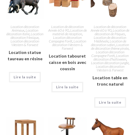
Location décoration
Location de décoration
Location de décoration
Animaux
,
Location
Année 60 à 90
,
Location de
Année 60 à 90
,
Location de
décoration Italie
,
Location
matériel de réception
,
décoration de Pâques
,
décoration Mexique
,
Location décoration
Location de décoration
Location décoration
Campagne Forêt
,
Location
Médiévale
,
Location de
Western & Farwest
décoration Western &
décoration safari
,
Location
Farwest
de décoration thème pirate
,
Location statue
Location décoration
Location tabouret
Campagne Forêt
,
Location
taureau en résine
décoration d'halloween
,
caisse en bois avec
Location décoration jungle
,
Location décoration
coussin
Western & Farwest
Lire la suite
Location table en
tronc naturel
Lire la suite
Lire la suite