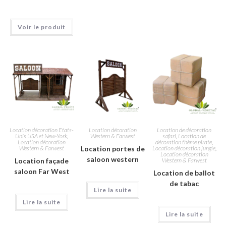
Voir le produit
Location décoration Etats-
Location décoration
Location de décoration
Unis USA et New-York
,
Western & Farwest
safari
,
Location de
Location décoration
décoration thème pirate
,
Western & Farwest
Location portes de
Location décoration jungle
,
Location décoration
saloon western
Location façade
Western & Farwest
saloon Far West
Location de ballot
de tabac
Lire la suite
Lire la suite
Lire la suite