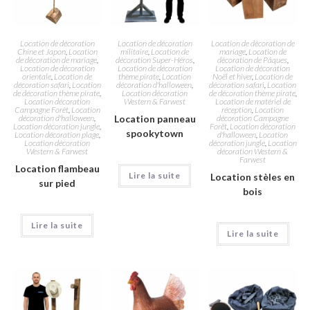
Location de décoration
Location de décoration
Location de décoration de
Chine et Japon
,
Location
militaire
,
Location de
mariage
,
Location de
de décoration de mariage
,
décoration Super-Héros
,
décoration de Pâques
,
Location de décoration
Location de décoration
Location de décoration
orientale
,
Location de
thème pirate
,
Location
Noël et hiver
,
Location de
décoration safari
,
Location
décoration d'halloween
,
décoration safari
,
Location
de décoration thème pirate
,
Location décoration
de décoration thème pirate
,
Location décoration
Western & Farwest
Location de matériel de
Campagne Forêt
,
Location
réception
,
Location
décoration d'halloween
,
Location panneau
décoration Campagne
Location décoration jungle
,
Forêt
,
Location décoration
spookytown
Location décoration plage
,
d'halloween
,
Location
Location décoration
décoration jungle
,
Location
Western & Farwest
décoration Western &
Farwest
Location flambeau
Lire la suite
Location stèles en
sur pied
bois
Lire la suite
Lire la suite