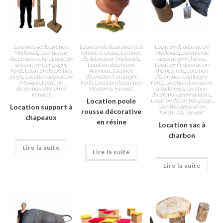
Location de décoration
Location de décoration fête
Location de décoration
Médiévale
,
Location de
foraine et cirque
,
Location
Médiévale
,
Location de
décoration safari
,
Location
de décoration Médiévale
,
décoration militaire
,
décoration Campagne
Location décoration
Location de décoration
Forêt
,
Location décoration
Animaux
,
Location
thème pirate
,
Location
jungle
,
Location décoration
décoration Campagne
décoration Campagne
Mexique
,
Location
Forêt
,
Location décoration
Forêt
,
Location décoration
décoration Western &
Western & Farwest
d'halloween
,
Location
Farwest
décoration gourmandises
,
Location poule
Location décoration plage
,
Location support à
Location décoration
rousse décorative
Western & Farwest
chapeaux
en résine
Location sac à
charbon
Lire la suite
Lire la suite
Lire la suite