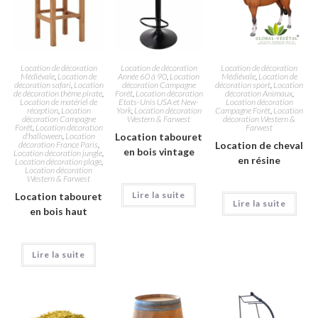
Location de décoration
Location de décoration
Location de décoration
Médiévale
,
Location de
Année 60 à 90
,
Location
Médiévale
,
Location de
décoration safari
,
Location
décoration Campagne
décoration sport
,
Location
de décoration thème pirate
,
Forêt
,
Location décoration
décoration Animaux
,
Location de matériel de
Etats-Unis USA et New-
Location décoration
réception
,
Location
York
,
Location décoration
Campagne Forêt
,
Location
décoration Campagne
Western & Farwest
décoration Western &
Forêt
,
Location décoration
Farwest
d'halloween
,
Location
Location tabouret
décoration France Paris
,
Location de cheval
en bois vintage
Location décoration jungle
,
en résine
Location décoration plage
,
Location décoration
Western & Farwest
Lire la suite
Location tabouret
Lire la suite
en bois haut
Lire la suite