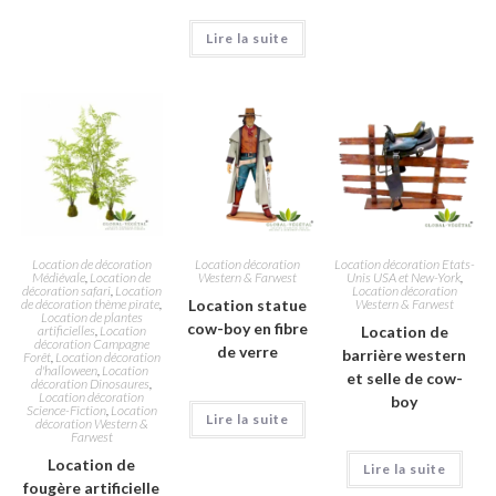
Lire la suite
Location de décoration
Location décoration
Location décoration Etats-
Médiévale
,
Location de
Western & Farwest
Unis USA et New-York
,
décoration safari
,
Location
Location décoration
de décoration thème pirate
,
Location statue
Western & Farwest
Location de plantes
cow-boy en fibre
artificielles
,
Location
Location de
décoration Campagne
de verre
barrière western
Forêt
,
Location décoration
d'halloween
,
Location
et selle de cow-
décoration Dinosaures
,
Location décoration
boy
Science-Fiction
,
Location
Lire la suite
décoration Western &
Farwest
Location de
Lire la suite
fougère artificielle