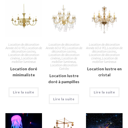
Location de décoration
Location de décoration
Location de décoration
Année 60 à 90
,
Location de
Année 60 à 90
,
Location de
Année 60 à 90
,
Location de
décoration casino
,
décoration casino
,
décoration casino
,
Location de décoration
Location de décoration
Location de décoration
cinéma
,
Location de
cinéma
,
Location de
cinéma
,
Location de
mobilier lumineux
mobilier lumineux
,
mobilier lumineux
Location décoration
Location doré
Gatsby
Location lustre en
minimaliste
cristal
Location lustre
doré à pampilles
Lire la suite
Lire la suite
Lire la suite