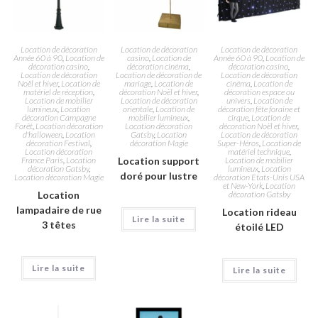
Location de décoration
Location de décoration
Location de décoration
Année 60 à 90
,
Location de
casino
,
Location de
Année 60 à 90
,
Location de
décoration casino
,
décoration cinéma
,
décoration casino
,
Location de décoration
Location de décoration de
Location de décoration
Noël et hiver
,
Location de
mariage
,
Location de
cinéma
,
Location de
matériel de réception
,
décoration Noël et hiver
,
décoration espace ou
Location de mobilier
Location de décoration
univers
,
Location de
lumineux
,
Location
orientale
,
Location de
décoration fête foraine et
décoration Campagne
mobilier lumineux
,
cirque
,
Location de
Forêt
,
Location décoration
Location décoration
décoration Noël et hiver
,
d'halloween
,
Location
Gatsby
,
Location
Location de décoration
décoration Festival
,
décoration Magie
Super-Héros
,
Location de
Location décoration
matériel technique
,
France Paris
,
Location
Location support
Location de mobilier
décoration Gatsby
,
lumineux
,
Location
doré pour lustre
Location décoration Magie
décoration Etats-Unis USA
et New-York
,
Location
Location
décoration Gatsby
lampadaire de rue
Location rideau
Lire la suite
3 têtes
étoilé LED
Lire la suite
Lire la suite