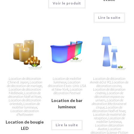
Voir le produit
Lire la suite
Location de décoration
Location de mobilier
Location de décoration
Chine et Japon
,
Location
lumineux
,
Location
Année 60 à 90
,
Location de
de décoration de mariage
,
décoration Etats-Unis USA
décoration casino
,
Location de décoration
et New-York
,
Location
Location de décoration
Médiévale
,
Location de
décoration Festival
cinéma
,
Location de
décoration Noël et hiver
,
décoration espace ou
Location de décoration
Location de bar
univers
,
Location de
orientale
,
Location de
décoration fête foraine et
lumineux
mobilier lumineux
,
cirque
,
Location de
Location décoration
décoration Noël et hiver
,
d'halloween
Location de matériel de
réception
,
Location de
Location de bougie
mobilier lumineux
,
Lire la suite
Location décoration
LED
Avatar
,
Location
décoration Science-Fiction