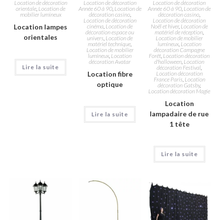
Location de décoration
Location de décoration
Location de décoration
orientale
,
Location de
Année 60 à 90
,
Location de
Année 60 à 90
,
Location de
mobilier lumineux
décoration casino
,
décoration casino
,
Location de décoration
Location de décoration
Location lampes
cinéma
,
Location de
Noël et hiver
,
Location de
décoration espace ou
matériel de réception
,
orientales
univers
,
Location de
Location de mobilier
matériel technique
,
lumineux
,
Location
Location de mobilier
décoration Campagne
lumineux
,
Location
Forêt
,
Location décoration
décoration Avatar
d'halloween
,
Location
Lire la suite
décoration Festival
,
Location fibre
Location décoration
France Paris
,
Location
optique
décoration Gatsby
,
Location décoration Magie
Location
lampadaire de rue
Lire la suite
1 tête
Lire la suite