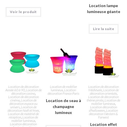
Location lampe
lumineuse géante
Voir le produit
Lire la suite
Location de décoration
Location de mobilier
Location de décoration
Année 60 à 90
,
Location de
lumineux
,
Location
Médiévale
,
Location de
décoration casino
,
décoration France Paris
décoration orientale
,
Location de décoration
Location de décoration
cinéma
,
Location de
Location de seau à
thème pirate
,
Location de
décoration espace ou
mobilier lumineux
,
champagne
univers
,
Location de
Location décoration
décoration Noël et hiver
,
d'halloween
,
Location
lumineux
Location de matériel de
décoration Western &
réception
,
Location de
Farwest
mobilier lumineux
,
Location décoration
Location effet