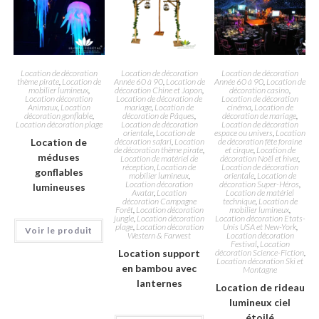
Location de décoration
Location de décoration
Location de décoration
thème pirate
,
Location de
Année 60 à 90
,
Location de
Année 60 à 90
,
Location de
mobilier lumineux
,
décoration Chine et Japon
,
décoration casino
,
Location décoration
Location de décoration de
Location de décoration
Animaux
,
Location
mariage
,
Location de
cinéma
,
Location de
décoration gonflable
,
décoration de Pâques
,
décoration de mariage
,
Location décoration plage
Location de décoration
Location de décoration
orientale
,
Location de
espace ou univers
,
Location
Location de
décoration safari
,
Location
de décoration fête foraine
de décoration thème pirate
,
et cirque
,
Location de
méduses
Location de matériel de
décoration Noël et hiver
,
réception
,
Location de
Location de décoration
gonflables
mobilier lumineux
,
orientale
,
Location de
Location décoration
décoration Super-Héros
,
lumineuses
Avatar
,
Location
Location de matériel
décoration Campagne
technique
,
Location de
Forêt
,
Location décoration
mobilier lumineux
,
jungle
,
Location décoration
Location décoration Etats-
plage
,
Location décoration
Unis USA et New-York
,
Voir le produit
Western & Farwest
Location décoration
Festival
,
Location
Location support
décoration Science-Fiction
,
Location décoration Ski et
en bambou avec
Montagne
lanternes
Location de rideau
lumineux ciel
étoilé