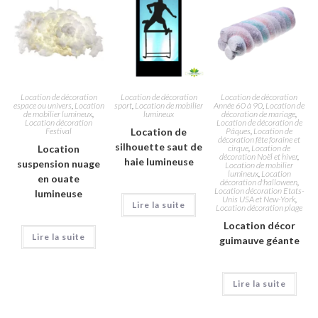
Location de décoration
Location de décoration
Location de décoration
espace ou univers
,
Location
sport
,
Location de mobilier
Année 60 à 90
,
Location de
de mobilier lumineux
,
lumineux
décoration de mariage
,
Location décoration
Location de décoration de
Festival
Location de
Pâques
,
Location de
décoration fête foraine et
silhouette saut de
Location
cirque
,
Location de
décoration Noël et hiver
,
haie lumineuse
suspension nuage
Location de mobilier
lumineux
,
Location
en ouate
décoration d'halloween
,
Location décoration Etats-
lumineuse
Unis USA et New-York
,
Lire la suite
Location décoration plage
Location décor
Lire la suite
guimauve géante
Lire la suite