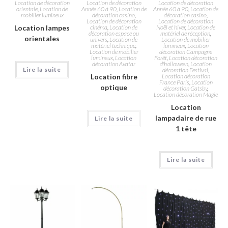
Location de décoration
Location de décoration
Location de décoration
orientale
,
Location de
Année 60 à 90
,
Location de
Année 60 à 90
,
Location de
mobilier lumineux
décoration casino
,
décoration casino
,
Location de décoration
Location de décoration
Location lampes
cinéma
,
Location de
Noël et hiver
,
Location de
décoration espace ou
matériel de réception
,
orientales
univers
,
Location de
Location de mobilier
matériel technique
,
lumineux
,
Location
Location de mobilier
décoration Campagne
lumineux
,
Location
Forêt
,
Location décoration
décoration Avatar
d'halloween
,
Location
Lire la suite
décoration Festival
,
Location fibre
Location décoration
France Paris
,
Location
optique
décoration Gatsby
,
Location décoration Magie
Location
lampadaire de rue
Lire la suite
1 tête
Lire la suite