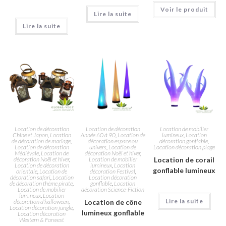
Voir le produit
Lire la suite
Lire la suite
Location de décoration
Location de décoration
Location de mobilier
Chine et Japon
,
Location
Année 60 à 90
,
Location de
lumineux
,
Location
de décoration de mariage
,
décoration espace ou
décoration gonflable
,
Location de décoration
univers
,
Location de
Location décoration plage
Médiévale
,
Location de
décoration Noël et hiver
,
décoration Noël et hiver
,
Location de mobilier
Location de corail
Location de décoration
lumineux
,
Location
gonflable lumineux
orientale
,
Location de
décoration Festival
,
décoration safari
,
Location
Location décoration
de décoration thème pirate
,
gonflable
,
Location
Location de mobilier
décoration Science-Fiction
lumineux
,
Location
Lire la suite
décoration d'halloween
,
Location de cône
Location décoration jungle
,
lumineux gonflable
Location décoration
Western & Farwest