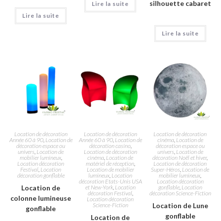
silhouette cabaret
Lire la suite
Lire la suite
Lire la suite
Location de décoration
Location de décoration
Location de décoration
Année 60 à 90
,
Location de
Année 60 à 90
,
Location de
cinéma
,
Location de
décoration espace ou
décoration casino
,
décoration espace ou
univers
,
Location de
Location de décoration
univers
,
Location de
mobilier lumineux
,
cinéma
,
Location de
décoration Noël et hiver
,
Location décoration
matériel de réception
,
Location de décoration
Festival
,
Location
Location de mobilier
Super-Héros
,
Location de
décoration gonflable
lumineux
,
Location
mobilier lumineux
,
décoration Etats-Unis USA
Location décoration
Location de
et New-York
,
Location
gonflable
,
Location
décoration Festival
,
décoration Science-Fiction
colonne lumineuse
Location décoration
Science-Fiction
Location de Lune
gonflable
gonflable
Location de