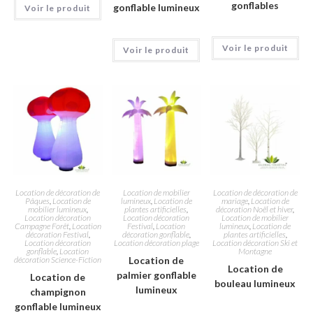
gonflables
gonflable lumineux
Voir le produit
Voir le produit
Voir le produit
Location de décoration de
Location de mobilier
Location de décoration de
Pâques
,
Location de
lumineux
,
Location de
mariage
,
Location de
mobilier lumineux
,
plantes artificielles
,
décoration Noël et hiver
,
Location décoration
Location décoration
Location de mobilier
Campagne Forêt
,
Location
Festival
,
Location
lumineux
,
Location de
décoration Festival
,
décoration gonflable
,
plantes artificielles
,
Location décoration
Location décoration plage
Location décoration Ski et
gonflable
,
Location
Montagne
décoration Science-Fiction
Location de
Location de
palmier gonflable
Location de
bouleau lumineux
lumineux
champignon
gonflable lumineux