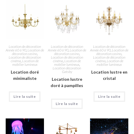
Location de décoration
Location de décoration
Location de décoration
Année 60 à 90
,
Location de
Année 60 à 90
,
Location de
Année 60 à 90
,
Location de
décoration casino
,
décoration casino
,
décoration casino
,
Location de décoration
Location de décoration
Location de décoration
cinéma
,
Location de
cinéma
,
Location de
cinéma
,
Location de
mobilier lumineux
mobilier lumineux
,
mobilier lumineux
Location décoration
Location doré
Gatsby
Location lustre en
minimaliste
cristal
Location lustre
doré à pampilles
Lire la suite
Lire la suite
Lire la suite