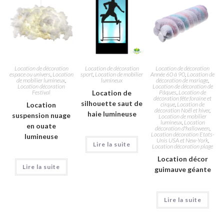
Location de décoration
Location de décoration
Location de décoration
espace ou univers
,
Location
sport
,
Location de mobilier
Année 60 à 90
,
Location de
de mobilier lumineux
,
lumineux
décoration de mariage
,
Location décoration
Location de décoration de
Festival
Location de
Pâques
,
Location de
décoration fête foraine et
silhouette saut de
Location
cirque
,
Location de
décoration Noël et hiver
,
haie lumineuse
suspension nuage
Location de mobilier
lumineux
,
Location
en ouate
décoration d'halloween
,
Location décoration Etats-
lumineuse
Unis USA et New-York
,
Lire la suite
Location décoration plage
Location décor
Lire la suite
guimauve géante
Lire la suite