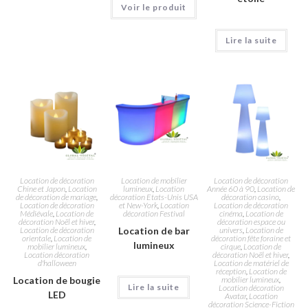
Voir le produit
Lire la suite
Location de décoration
Location de mobilier
Location de décoration
Chine et Japon
,
Location
lumineux
,
Location
Année 60 à 90
,
Location de
de décoration de mariage
,
décoration Etats-Unis USA
décoration casino
,
Location de décoration
et New-York
,
Location
Location de décoration
Médiévale
,
Location de
décoration Festival
cinéma
,
Location de
décoration Noël et hiver
,
décoration espace ou
Location de décoration
Location de bar
univers
,
Location de
orientale
,
Location de
décoration fête foraine et
lumineux
mobilier lumineux
,
cirque
,
Location de
Location décoration
décoration Noël et hiver
,
d'halloween
Location de matériel de
réception
,
Location de
Location de bougie
mobilier lumineux
,
Lire la suite
Location décoration
LED
Avatar
,
Location
décoration Science-Fiction