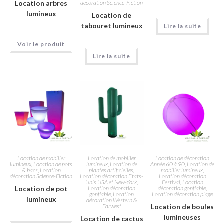
Location arbres
décoration Science-Fiction
lumineux
Location de
tabouret lumineux
Lire la suite
Voir le produit
Lire la suite
Location de mobilier
Location de mobilier
Location de décoration
lumineux
,
Location de pots
lumineux
,
Location de
Année 60 à 90
,
Location de
& bacs
,
Location
plantes artificielles
,
mobilier lumineux
,
décoration Science-Fiction
Location décoration Etats-
Location décoration
Unis USA et New-York
,
Festival
,
Location
Location de pot
Location décoration
décoration gonflable
,
gonflable
,
Location
Location décoration plage
lumineux
décoration Western &
Farwest
Location de boules
lumineuses
Location de cactus