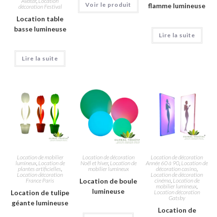
Avatar
,
Location
Voir le produit
flamme lumineuse
décoration Festival
Location table
basse lumineuse
Lire la suite
Lire la suite
Location de mobilier
Location de décoration
Location de décoration
lumineux
,
Location de
Noël et hiver
,
Location de
Année 60 à 90
,
Location de
plantes artificielles
,
mobilier lumineux
décoration casino
,
Location décoration
Location de décoration
France Paris
Location de boule
cinéma
,
Location de
mobilier lumineux
,
lumineuse
Location de tulipe
Location décoration
Gatsby
géante lumineuse
Location de