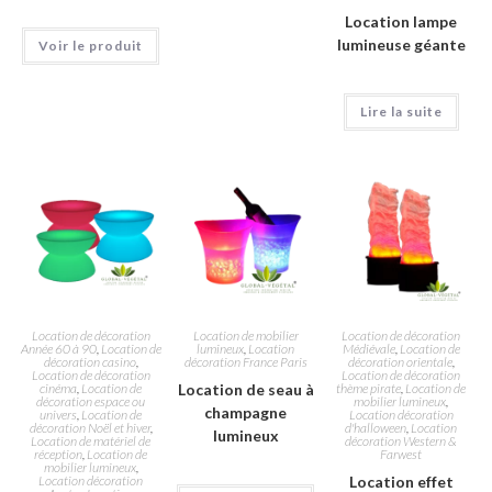
Location lampe
lumineuse géante
Voir le produit
Lire la suite
Location de décoration
Location de mobilier
Location de décoration
Année 60 à 90
,
Location de
lumineux
,
Location
Médiévale
,
Location de
décoration casino
,
décoration France Paris
décoration orientale
,
Location de décoration
Location de décoration
cinéma
,
Location de
Location de seau à
thème pirate
,
Location de
décoration espace ou
mobilier lumineux
,
champagne
univers
,
Location de
Location décoration
décoration Noël et hiver
,
d'halloween
,
Location
lumineux
Location de matériel de
décoration Western &
réception
,
Location de
Farwest
mobilier lumineux
,
Location décoration
Location effet