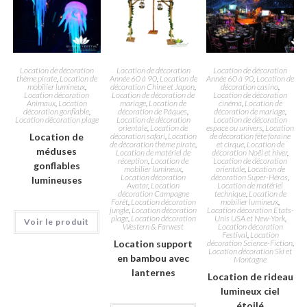
Location de décoration
Location de décoration
Location de décoration
thème pirate
,
Location de
Année 60 à 90
,
Location de
Année 60 à 90
,
Location de
mobilier lumineux
,
décoration Chine et Japon
,
décoration casino
,
Location décoration
Location de décoration de
Location de décoration
Animaux
,
Location
mariage
,
Location de
cinéma
,
Location de
décoration gonflable
,
décoration de Pâques
,
décoration de mariage
,
Location décoration plage
Location de décoration
Location de décoration
orientale
,
Location de
espace ou univers
,
Location
Location de
décoration safari
,
Location
de décoration fête foraine
de décoration thème pirate
,
et cirque
,
Location de
méduses
Location de matériel de
décoration Noël et hiver
,
réception
,
Location de
Location de décoration
gonflables
mobilier lumineux
,
orientale
,
Location de
Location décoration
décoration Super-Héros
,
lumineuses
Avatar
,
Location
Location de matériel
décoration Campagne
technique
,
Location de
Forêt
,
Location décoration
mobilier lumineux
,
jungle
,
Location décoration
Location décoration Etats-
plage
,
Location décoration
Unis USA et New-York
,
Voir le produit
Western & Farwest
Location décoration
Festival
,
Location
Location support
décoration Science-Fiction
,
Location décoration Ski et
en bambou avec
Montagne
lanternes
Location de rideau
lumineux ciel
étoilé