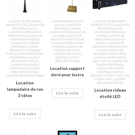
Location de décoration
Location de décoration
Location de décoration
Année 60 à 90
,
Location de
casino
,
Location de
Année 60 à 90
,
Location de
décoration casino
,
décoration cinéma
,
décoration casino
,
Location de décoration
Location de décoration de
Location de décoration
Noël et hiver
,
Location de
mariage
,
Location de
cinéma
,
Location de
matériel de réception
,
décoration Noël et hiver
,
décoration espace ou
Location de mobilier
Location de décoration
univers
,
Location de
lumineux
,
Location
orientale
,
Location de
décoration fête foraine et
décoration Campagne
mobilier lumineux
,
cirque
,
Location de
Forêt
,
Location décoration
Location décoration
décoration Noël et hiver
,
d'halloween
,
Location
Gatsby
,
Location
Location de décoration
décoration Festival
,
décoration Magie
Super-Héros
,
Location de
Location décoration
matériel technique
,
France Paris
,
Location
Location support
Location de mobilier
décoration Gatsby
,
lumineux
,
Location
doré pour lustre
Location décoration Magie
décoration Etats-Unis USA
et New-York
,
Location
Location
décoration Gatsby
lampadaire de rue
Location rideau
Lire la suite
3 têtes
étoilé LED
Lire la suite
Lire la suite