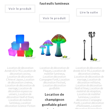
fauteuils lumineux
Voir le produit
Lire la suite
Voir le produit
Location de décoration
Location de décoration de
Location de décoration
Année 60 à 90
,
Location de
Pâques
,
Location de
Année 60 à 90
,
Location de
décoration casino
,
mobilier lumineux
,
décoration cinéma
,
Location de décoration
Location décoration
Location de décoration de
Chine et Japon
,
Location
Campagne Forêt
,
Location
mariage
,
Location de
de décoration cinéma
,
décoration Festival
,
décoration militaire
,
Location de décoration de
Location décoration
Location de décoration
mariage
,
Location de
gonflable
Noël et hiver
,
Location de
décoration espace ou
matériel de réception
,
univers
,
Location de
Location de
Location de mobilier
décoration Noël et hiver
,
lumineux
,
Location
champignon
Location de mobilier
décoration Campagne
lumineux
,
Location
Forêt
,
Location décoration
gonflable géant
décoration Science-Fiction
d'halloween
,
Location
décoration France Paris
,