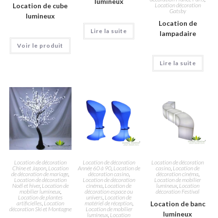
lumineux
Location de cube
Location décoration
Gatsby
lumineux
Location de
Lire la suite
lampadaire
Voir le produit
Lire la suite
Location de décoration
Location de décoration
Location de décoration
Chine et Japon
,
Location
Année 60 à 90
,
Location de
casino
,
Location de
de décoration de mariage
,
décoration casino
,
décoration cinéma
,
Location de décoration
Location de décoration
Location de mobilier
Noël et hiver
,
Location de
cinéma
,
Location de
lumineux
,
Location
mobilier lumineux
,
décoration espace ou
décoration Festival
Location de plantes
univers
,
Location de
artificielles
,
Location
matériel de réception
,
Location de banc
décoration Ski et Montagne
Location de mobilier
lumineux
lumineux
,
Location